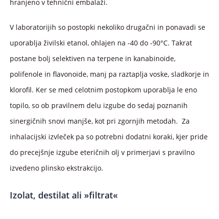
hranjeno v tehnični embalaži.
V laboratorijih so postopki nekoliko drugačni in ponavadi se
uporablja živilski etanol, ohlajen na -40 do -90°C. Takrat
postane bolj selektiven na terpene in kanabinoide,
polifenole in flavonoide, manj pa raztaplja voske, sladkorje in
klorofil. Ker se med celotnim postopkom uporablja le eno
topilo, so ob pravilnem delu izgube do sedaj poznanih
sinergičnih snovi manjše, kot pri zgornjih metodah. Za
inhalacijski izvleček pa so potrebni dodatni koraki, kjer pride
do precejšnje izgube eteričnih olj v primerjavi s pravilno
izvedeno plinsko ekstrakcijo.
Izolat, destilat ali »filtrat«