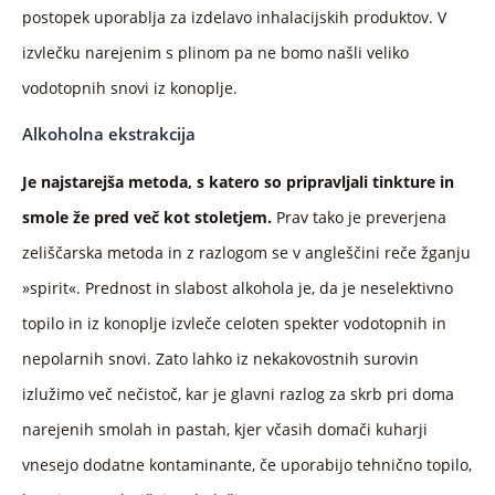
postopek uporablja za izdelavo inhalacijskih produktov. V
izvlečku narejenim s plinom pa ne bomo našli veliko
vodotopnih snovi iz konoplje.
Alkoholna ekstrakcija
Je najstarejša metoda, s katero so pripravljali tinkture in
smole že pred več kot stoletjem.
Prav tako je preverjena
zeliščarska metoda in z razlogom se v angleščini reče žganju
»spirit«. Prednost in slabost alkohola je, da je neselektivno
topilo in iz konoplje izvleče celoten spekter vodotopnih in
nepolarnih snovi. Zato lahko iz nekakovostnih surovin
izlužimo več nečistoč, kar je glavni razlog za skrb pri doma
narejenih smolah in pastah, kjer včasih domači kuharji
vnesejo dodatne kontaminante, če uporabijo tehnično topilo,