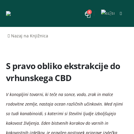
0
Nazaj na Knjižnica
S pravo obliko ekstrakcije do
vrhunskega CBD
V konopljini tovarni, ki teče na sonce, vodo, zrak in malce
rodovitne zemlje, nastaja ocean različnih učinkovin. Med njimi
so tudi kanabinoidi, s katerimi si številni ljudje izboljšujejo
kakovost življenja. Eden bistvenih korakov do varnih in
kakovostnih izdelkov, je pravilen postopek priprave izvlečka