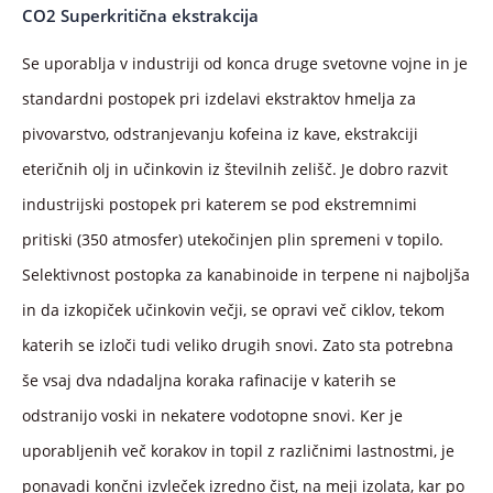
CO2 Superkritična ekstrakcija
Se uporablja v industriji od konca druge svetovne vojne in je
standardni postopek pri izdelavi ekstraktov hmelja za
pivovarstvo, odstranjevanju kofeina iz kave, ekstrakciji
eteričnih olj in učinkovin iz številnih zelišč. Je dobro razvit
industrijski postopek pri katerem se pod ekstremnimi
pritiski (350 atmosfer) utekočinjen plin spremeni v topilo.
Selektivnost postopka za kanabinoide in terpene ni najboljša
in da izkopiček učinkovin večji, se opravi več ciklov, tekom
katerih se izloči tudi veliko drugih snovi. Zato sta potrebna
še vsaj dva ndadaljna koraka rafinacije v katerih se
odstranijo voski in nekatere vodotopne snovi. Ker je
uporabljenih več korakov in topil z različnimi lastnostmi, je
ponavadi končni izvleček izredno čist, na meji izolata, kar po