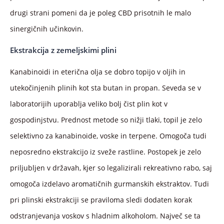
drugi strani pomeni da je poleg CBD prisotnih le malo
sinergičnih učinkovin.
Ekstrakcija z zemeljskimi plini
Kanabinoidi in eterična olja se dobro topijo v oljih in
utekočinjenih plinih kot sta butan in propan. Seveda se v
laboratorijih uporablja veliko bolj čist plin kot v
gospodinjstvu. Prednost metode so nižji tlaki, topil je zelo
selektivno za kanabinoide, voske in terpene. Omogoča tudi
neposredno ekstrakcijo iz sveže rastline. Postopek je zelo
priljubljen v državah, kjer so legalizirali rekreativno rabo, saj
omogoča izdelavo aromatičnih gurmanskih ekstraktov. Tudi
pri plinski ekstrakciji se praviloma sledi dodaten korak
odstranjevanja voskov s hladnim alkoholom. Največ se ta