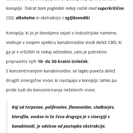
konoplje. Tokrat bom pogledali nekaj razlik med
superkritično
CO2,
alkoholno
in ekstrakcijo z
ogljikovodiki
.
Konoplja, ki jo je dovoljeno sejati v industrijske namene,
vsebuje v svojem spektru kanabinoidov visok delež CBD, ki
ga je v vršičkih le nekaj odstotkov, zato je potrebno
pripravitiiz njih
10- do 50-kratni izvleček
.
S koncentriranjem kanabinoidov, se lagko poveča delež
drugih sinergične snovi, ki nastajajo v konoplji, lahko pa
pride tudi do koncentriranja neželenih snovi.
Kaj od terpenov, polifenolov, flavonoidov, sladkorjev,
klorofila, voskov in še česa drugega je v sinergiji s
kanabinoidi, je odvisno od postopka ekstrakcije.