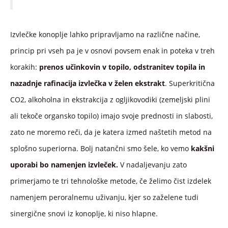
Izvlečke konoplje lahko pripravljamo na različne načine,
princip pri vseh pa je v osnovi povsem enak in poteka v treh
korakih:
prenos učinkovin v topilo, odstranitev topila in
nazadnje rafinacija izvlečka v želen ekstrakt
. Superkritična
CO2, alkoholna in ekstrakcija z ogljikovodiki (zemeljski plini
ali tekoče organsko topilo) imajo svoje prednosti in slabosti,
zato ne moremo reči, da je katera izmed naštetih metod na
splošno superiorna. Bolj natančni smo šele, ko vemo
kakšni
uporabi bo namenjen izvleček.
V nadaljevanju zato
primerjamo te tri tehnološke metode, če želimo čist izdelek
namenjem peroralnemu uživanju, kjer so zaželene tudi
sinergične snovi iz konoplje, ki niso hlapne.