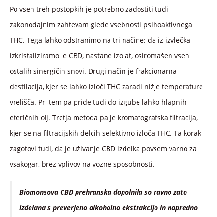
Po vseh treh postopkih je potrebno zadostiti tudi
zakonodajnim zahtevam glede vsebnosti psihoaktivnega
THC. Tega lahko odstranimo na tri načine: da iz izvlečka
izkristaliziramo le CBD, nastane izolat, osiromašen vseh
ostalih sinergičih snovi. Drugi način je frakcionarna
destilacija, kjer se lahko izloči THC zaradi nižje temperature
vrelišča. Pri tem pa pride tudi do izgube lahko hlapnih
eteričnih olj. Tretja metoda pa je kromatografska filtracija,
kjer se na filtracijskih delcih selektivno izloča THC. Ta korak
zagotovi tudi, da je uživanje CBD izdelka povsem varno za
vsakogar, brez vplivov na vozne sposobnosti.
Biomonsova CBD prehranska dopolnila so ravno zato
izdelana s preverjeno alkoholno ekstrakcijo in napredno