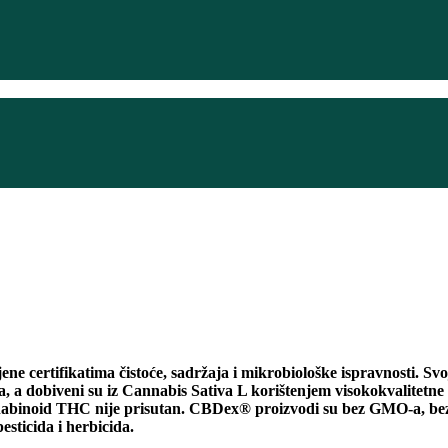
jene certifikatima čistoće, sadržaja i mikrobiološke ispravnosti
, a dobiveni su iz Cannabis Sativa L korištenjem visokokvalitetne
kanabinoid THC nije prisutan. CBDex® proizvodi su bez GMO-a, bez
esticida i herbicida.