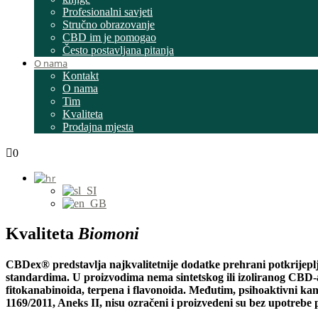
Profesionalni savjeti
Stručno obrazovanje
CBD im je pomogao
Često postavljana pitanja
O nama
Kontakt
O nama
Tim
Kvaliteta
Prodajna mjesta
0
Kvaliteta
Biomoni
CBDex® predstavlja najkvalitetnije dodatke prehrani potkrijepl
standardima. U proizvodima nema sintetskog ili izoliranog CBD-a
fitokanabinoida, terpena i flavonoida. Međutim, psihoaktivni 
1169/2011, Aneks II, nisu ozračeni i proizvedeni su bez upotrebe p