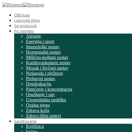
CBD kapi
Ljekovite gljive
Svi proizvodi
Po namjeni
Alergije
Energija i sport
Imunološki sustav
Hormonalni sustav
Mišićno-koštani sustav
Kardiovaskularni sustav
Mozak i živčani sustav
Nelagoda i nježnost
Probavni sustav
Detoksikacija
Pamćenje i koncentracija
Opuštanje i san
Urogenitalna podrška
Oralna njega
Zdrava koža
Zdravi dišni putevi
Savjetovanje
Knjižnica
knjige