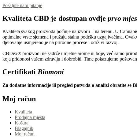
Pošaljite nam pitanje
Kvaliteta
CBD je dostupan ovdje
prvo mjes
Kvaliteta svakog proizvoda počinje na izvoru – na terenu. U Cannabis 
optimalne vrste sjemena i pružaju stalnu podršku uzgajivačima. Ov
djelovanje usmjereno je na prirodne procese i održivi razvoj.
CBDex® proizvodi ne sadrže umjetne arome ni boje, već samo prirodn
koja pridonosi vašem zdravlju i dobrobiti. Time pokazujemo poštovanje
Certifikati
Biomoni
Za dodatne informacije ili pregled potvrda o analizi obratite s
Moj račun
Kvaliteta
Prodajna mjesta
Košara
Blagajnik
Moj račun