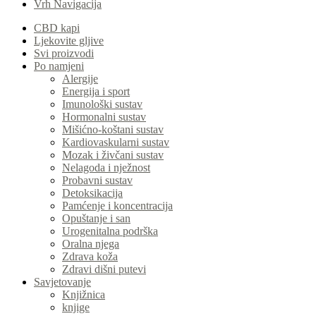
Vrh Navigacija
CBD kapi
Ljekovite gljive
Svi proizvodi
Po namjeni
Alergije
Energija i sport
Imunološki sustav
Hormonalni sustav
Mišićno-koštani sustav
Kardiovaskularni sustav
Mozak i živčani sustav
Nelagoda i nježnost
Probavni sustav
Detoksikacija
Pamćenje i koncentracija
Opuštanje i san
Urogenitalna podrška
Oralna njega
Zdrava koža
Zdravi dišni putevi
Savjetovanje
Knjižnica
knjige