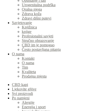
Opuštanje i san
Urogenitalna podrška
Oralna njega
Zdrava koža
Zdravi dišni putevi
Savjetovanje
Knjižnica
knjige
Profesionalni savjeti
Stručno obrazovanje
CBD im je pomogao
Često postavljana pitanja
O nama
Kontakt
O nama
Tim
Kvaliteta
Prodajna mjesta
CBD kapi
Ljekovite gljive
Svi proizvodi
Po namjeni
Alergije
Energija i sport