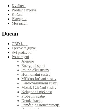
Kvaliteta
Prodajna mjesta
Košara
Blagajnik
Moj račun
Dućan
CBD kapi
Ljekovite gljive
Svi proizvodi
Po namjeni
Alergije
Energija i sport
Imunološki sustav
Hormonalni sustav
Mišićno-koštani sustav
Kardiovaskularni sustav
Mozak i živčani sustav
Nelagoda i nježnost
Probavni sustav
Detoksikacija
Pamćenje i koncentracija