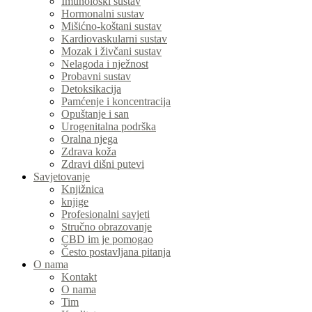
Imunološki sustav
Hormonalni sustav
Mišićno-koštani sustav
Kardiovaskularni sustav
Mozak i živčani sustav
Nelagoda i nježnost
Probavni sustav
Detoksikacija
Pamćenje i koncentracija
Opuštanje i san
Urogenitalna podrška
Oralna njega
Zdrava koža
Zdravi dišni putevi
Savjetovanje
Knjižnica
knjige
Profesionalni savjeti
Stručno obrazovanje
CBD im je pomogao
Često postavljana pitanja
O nama
Kontakt
O nama
Tim