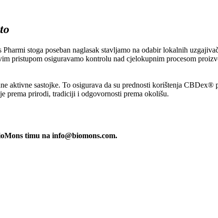
to
Pharmi stoga poseban naglasak stavljamo na odabir lokalnih uzgajivača k
akvim pristupom osiguravamo kontrolu nad cjelokupnim procesom proiz
e aktivne sastojke. To osigurava da su prednosti korištenja CBDex® p
 prema prirodi, tradiciji i odgovornosti prema okolišu.
e BioMons timu na info@biomons.com.