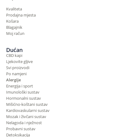
Kvaliteta
Prodajna mjesta
Košara
Blagajnik
Moj račun
Dućan
CBD kapi
Ljekovite gljive
Svi proizvodi
Po namjeni
Alergije
Energija i sport
Imunološki sustav
Hormonalni sustav
Mišićno-koštani sustav
Kardiovaskularni sustav
Mozak i živčani sustav
Nelagoda i nježnost
Probavni sustav
Detoksikacija