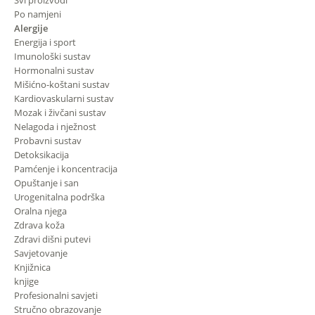
Svi proizvodi
Po namjeni
Alergije
Energija i sport
Imunološki sustav
Hormonalni sustav
Mišićno-koštani sustav
Kardiovaskularni sustav
Mozak i živčani sustav
Nelagoda i nježnost
Probavni sustav
Detoksikacija
Pamćenje i koncentracija
Opuštanje i san
Urogenitalna podrška
Oralna njega
Zdrava koža
Zdravi dišni putevi
Savjetovanje
Knjižnica
knjige
Profesionalni savjeti
Stručno obrazovanje