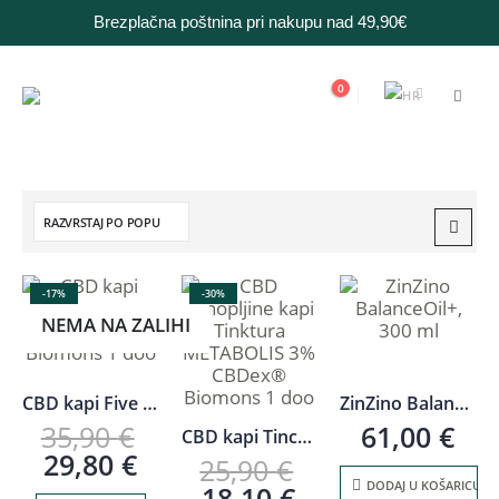
Brezplačna poštnina pri nakupu nad 49,90€
0
-17%
-30%
NEMA NA ZALIHI
CBD kapi Five 5% CBDex®, CBD ulje
ZinZino BalanceOil+, 300 ml
35,90
€
61,00
€
CBD kapi Tinctura METABOLIS 3% CBDex® s biljem
29,80
€
25,90
€
DODAJ U KOŠARICU
18,10
€