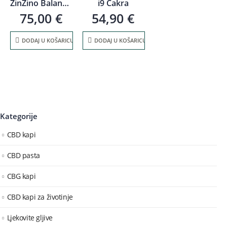
ZinZino BalanceOil+ AquaX, 300 ml
i9 Čakra
75,00
€
54,90
€
DODAJ U KOŠARICU
DODAJ U KOŠARICU
Kategorije
CBD kapi
CBD pasta
CBG kapi
CBD kapi za životinje
Ljekovite gljive