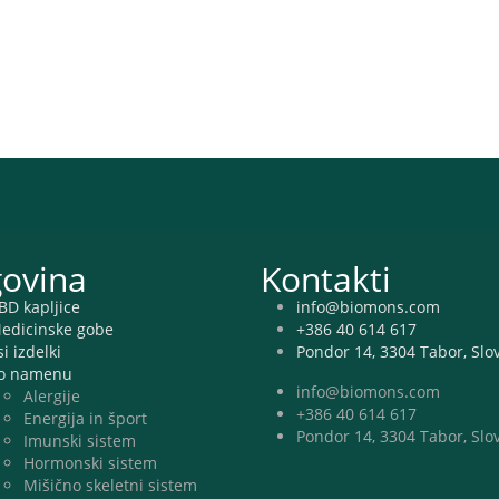
govina
Kontakti
BD kapljice
info@biomons.com
edicinske gobe
+386 40 614 617
si izdelki
Pondor 14, 3304 Tabor, Slo
o namenu
info@biomons.com
Alergije
+386 40 614 617
Energija in šport
Pondor 14, 3304 Tabor, Slo
Imunski sistem
Hormonski sistem
Mišično skeletni sistem