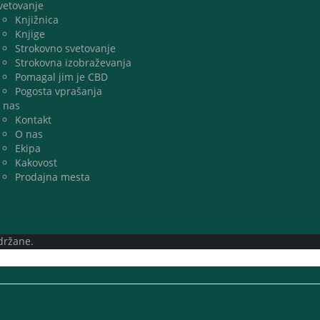
vetovanje
Knjižnica
Knjige
Strokovno svetovanje
Strokovna izobraževanja
Pomagal jim je CBD
Pogosta vprašanja
 nas
Kontakt
O nas
Ekipa
Kakovost
Prodajna mesta
držane.