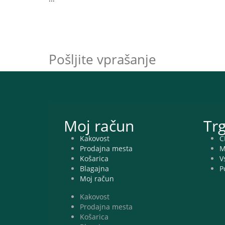
Preberite več nasvetov
Pošljite vprašanje
Moj račun
Tr
Kakovost
C
Prodajna mesta
M
Košarica
V
Blagajna
P
Moj račun
Kakovost
Prodajna mesta
Košarica