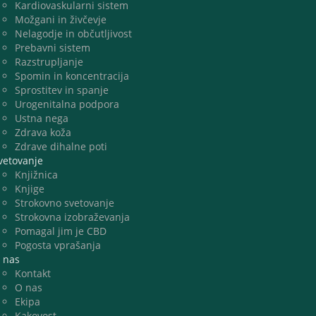
Kardiovaskularni sistem
Možgani in živčevje
Nelagodje in občutljivost
Prebavni sistem
Razstrupljanje
Spomin in koncentracija
Sprostitev in spanje
Urogenitalna podpora
Ustna nega
Zdrava koža
Zdrave dihalne poti
vetovanje
Knjižnica
Knjige
Strokovno svetovanje
Strokovna izobraževanja
Pomagal jim je CBD
Pogosta vprašanja
 nas
Kontakt
O nas
Ekipa
Kakovost