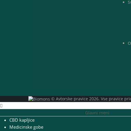
S
O
© Avtorske pravice 2026. Vse pravice pri
Glavni meni
CBD kapljice
Medicinske gobe