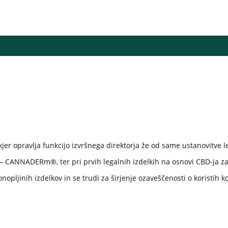
jer opravlja funkcijo izvršnega direktorja že od same ustanovitve le
i – CANNADERm®, ter pri prvih legalnih izdelkih na osnovi CBD-ja z
opljinih izdelkov in se trudi za širjenje ozaveščenosti o koristih k