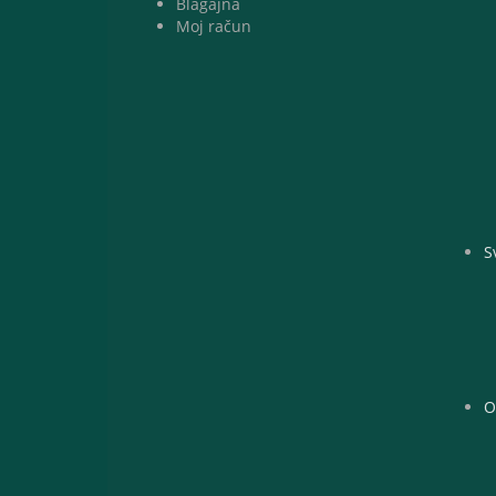
Blagajna
Moj račun
S
O