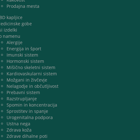
Prodajna mesta
BD kapljice
edicinske gobe
si izdelki
o namenu
Alergije
Energija in šport
Imunski sistem
Hormonski sistem
Mišično skeletni sistem
Kardiovaskularni sistem
Možgani in živčevje
Nelagodje in občutljivost
Prebavni sistem
Razstrupljanje
Spomin in koncentracija
Sprostitev in spanje
Urogenitalna podpora
Ustna nega
Zdrava koža
Zdrave dihalne poti