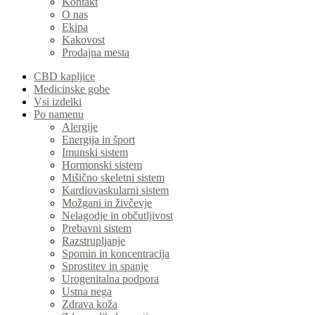
Kontakt
O nas
Ekipa
Kakovost
Prodajna mesta
CBD kapljice
Medicinske gobe
Vsi izdelki
Po namenu
Alergije
Energija in šport
Imunski sistem
Hormonski sistem
Mišično skeletni sistem
Kardiovaskularni sistem
Možgani in živčevje
Nelagodje in občutljivost
Prebavni sistem
Razstrupljanje
Spomin in koncentracija
Sprostitev in spanje
Urogenitalna podpora
Ustna nega
Zdrava koža