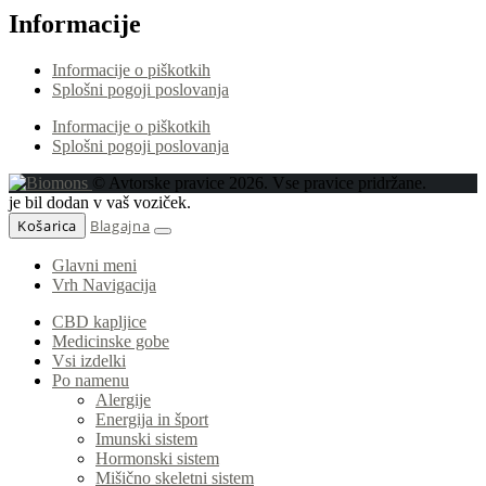
Informacije
Informacije o piškotkih
Splošni pogoji poslovanja
Informacije o piškotkih
Splošni pogoji poslovanja
© Avtorske pravice 2026. Vse pravice pridržane.
je bil dodan v vaš voziček.
Košarica
Blagajna
Glavni meni
Vrh Navigacija
CBD kapljice
Medicinske gobe
Vsi izdelki
Po namenu
Alergije
Energija in šport
Imunski sistem
Hormonski sistem
Mišično skeletni sistem