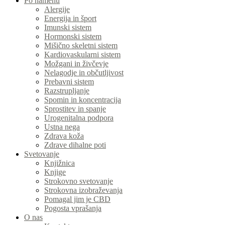
Po namenu
Alergije
Energija in šport
Imunski sistem
Hormonski sistem
Mišično skeletni sistem
Kardiovaskularni sistem
Možgani in živčevje
Nelagodje in občutljivost
Prebavni sistem
Razstrupljanje
Spomin in koncentracija
Sprostitev in spanje
Urogenitalna podpora
Ustna nega
Zdrava koža
Zdrave dihalne poti
Svetovanje
Knjižnica
Knjige
Strokovno svetovanje
Strokovna izobraževanja
Pomagal jim je CBD
Pogosta vprašanja
O nas