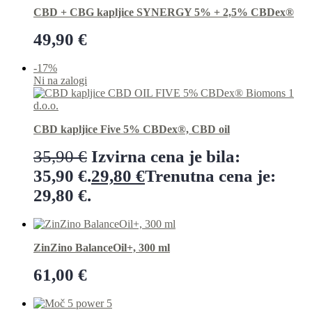
CBD + CBG kapljice SYNERGY 5% + 2,5% CBDex®
49,90
€
Preberi več
-17%
Ni na zalogi
CBD kapljice Five 5% CBDex®, CBD oil
35,90
€
Izvirna cena je bila:
35,90 €.
29,80
€
Trenutna cena je:
29,80 €.
Preberi več
ZinZino BalanceOil+, 300 ml
61,00
€
Dodaj v košarico