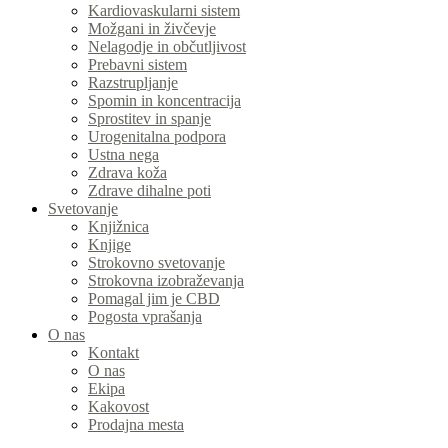
Kardiovaskularni sistem
Možgani in živčevje
Nelagodje in občutljivost
Prebavni sistem
Razstrupljanje
Spomin in koncentracija
Sprostitev in spanje
Urogenitalna podpora
Ustna nega
Zdrava koža
Zdrave dihalne poti
Svetovanje
Knjižnica
Knjige
Strokovno svetovanje
Strokovna izobraževanja
Pomagal jim je CBD
Pogosta vprašanja
O nas
Kontakt
O nas
Ekipa
Kakovost
Prodajna mesta