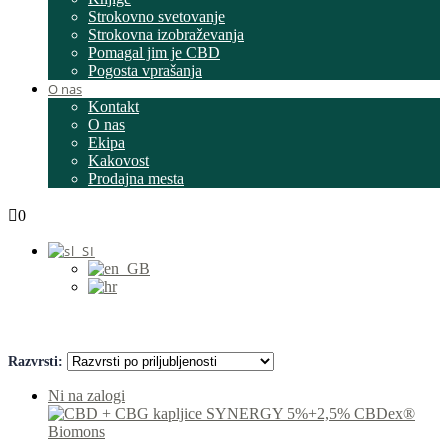
Strokovno svetovanje
Strokovna izobraževanja
Pomagal jim je CBD
Pogosta vprašanja
O nas
Kontakt
O nas
Ekipa
Kakovost
Prodajna mesta
0
Razvrsti:
Ni na zalogi