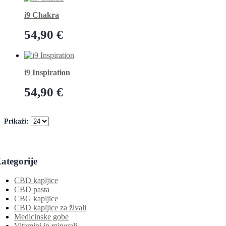
i9 Chakra
54,90
€
Dodaj v košarico
i9 Inspiration
54,90
€
Dodaj v košarico
Prikaži:
ategorije
CBD kapljice
CBD pasta
CBG kapljice
CBD kapljice za živali
Medicinske gobe
Vitamini in minerali