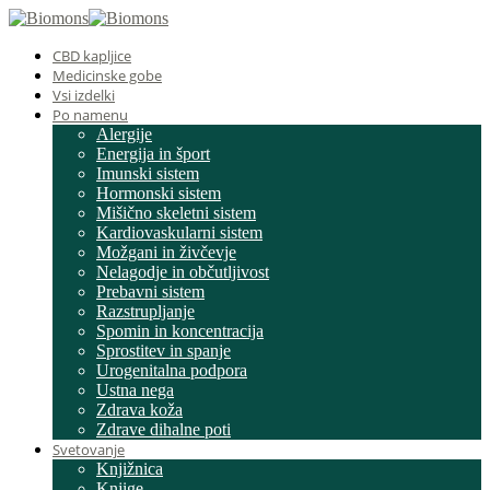
CBD kapljice
Medicinske gobe
Vsi izdelki
Po namenu
Alergije
Energija in šport
Imunski sistem
Hormonski sistem
Mišično skeletni sistem
Kardiovaskularni sistem
Možgani in živčevje
Nelagodje in občutljivost
Prebavni sistem
Razstrupljanje
Spomin in koncentracija
Sprostitev in spanje
Urogenitalna podpora
Ustna nega
Zdrava koža
Zdrave dihalne poti
Svetovanje
Knjižnica
Knjige