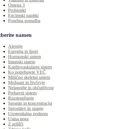
Omega 3
Probiotiki
Encimski napitki
Posebna ponudba
zberite namen
Alergije
Energija in šport
Hormonski sistem
Imunski sistem
Kardiovaskularni sistem
Ko potrebujete VEČ
Mišično skeletni sistem
Možgani in živčevje
Nelagodje in občutljivost
Prebavni sistem
Razstrupljanje
Spomin in koncentracija
Sprostitev in spanje
Urogenitalna podpora
Ustna nega
Z zelišči