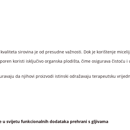
valiteta sirovina je od presudne važnosti. Dok je korištenje micelij
sporen koristi isključivo organska plodišta, čime osigurava čistoću i
iguravaju da njihovi proizvodi istinski odražavaju terapeutsku vrijed
e u svijetu funkcionalnih dodataka prehrani s gljivama