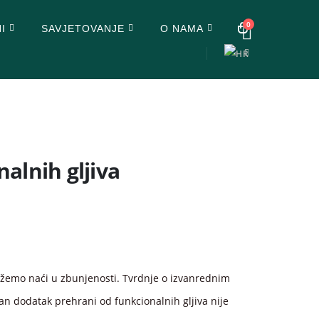
0
I
SAVJETOVANJE
O NAMA
alnih gljiva
možemo naći u zbunjenosti. Tvrdnje o izvanrednim
an dodatak prehrani od funkcionalnih gljiva nije