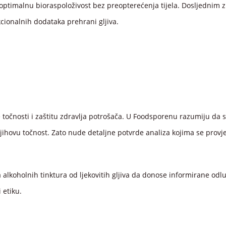
o optimalnu bioraspoloživost bez preopterećenja tijela. Dosljedn
kcionalnih dodataka prehrani gljiva.
točnosti i zaštitu zdravlja potrošača. U Foodsporenu razumiju da s
njihovu točnost. Zato nude detaljne potvrde analiza kojima se provje
oholnih tinktura od ljekovitih gljiva da donose informirane odluk
 etiku.