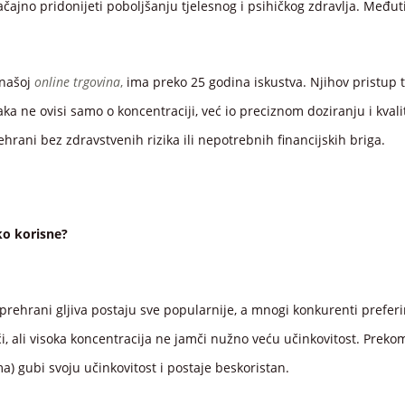
načajno pridonijeti poboljšanju tjelesnog i psihičkog zdravlja. Međ
 našoj
online trgovina
,
ima preko 25 godina iskustva. Njihov pristup t
a ne ovisi samo o koncentraciji, već io preciznom doziranju i kvalite
hrani bez zdravstvenih rizika ili nepotrebnih financijskih briga.
iko korisne?
rehrani gljiva postaju sve popularnije, a mnogi konkurenti preferi
šći, ali visoka koncentracija ne jamči nužno veću učinkovitost. Pre
ima) gubi svoju učinkovitost i postaje beskoristan.