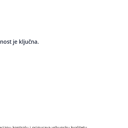
nost je ključna.
eciznu kontrolu i osigurava vrhunsku kvalitetu.