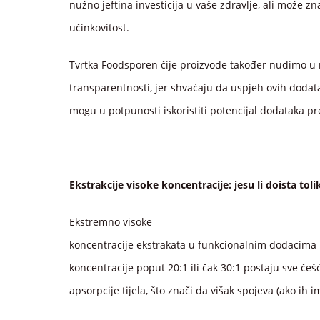
nužno jeftina investicija u vaše zdravlje, ali može z
učinkovitost.
Tvrtka Foodsporen čije proizvode također nudimo u
transparentnosti, jer shvaćaju da uspjeh ovih dodatak
mogu u potpunosti iskoristiti potencijal dodataka pre
Ekstrakcije visoke koncentracije: jesu li doista tol
Ekstremno visoke
koncentracije ekstrakata u funkcionalnim dodacima p
koncentracije poput 20:1 ili čak 30:1 postaju sve če
apsorpcije tijela, što znači da višak spojeva (ako ih 