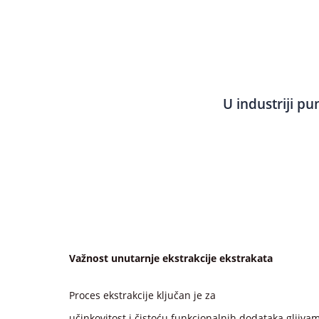
U industriji pu
Važnost unutarnje ekstrakcije ekstrakata
Proces ekstrakcije ključan je za
učinkovitost i čistoću funkcionalnih dodataka gljiva