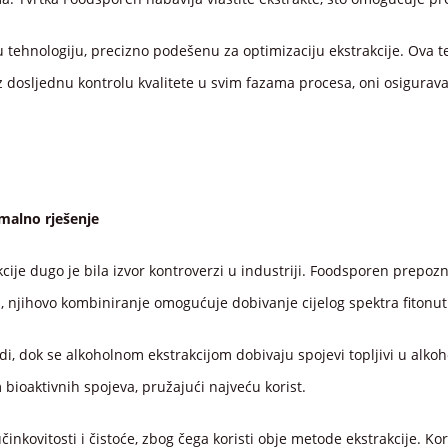
u tehnologiju, precizno podešenu za optimizaciju ekstrakcije. Ova t
z dosljednu kontrolu kvalitete u svim fazama procesa, oni osigurava
malno rješenje
cije dugo je bila izvor kontroverzi u industriji. Foodsporen prep
, njihovo kombiniranje omogućuje dobivanje cijelog spektra fitonut
odi, dok se alkoholnom ekstrakcijom dobivaju spojevi topljivi u al
bioaktivnih spojeva, pružajući najveću korist.
nkovitosti i čistoće, zbog čega koristi obje metode ekstrakcije. Ko