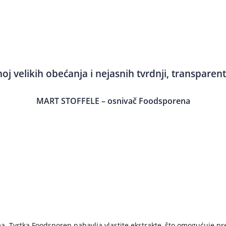
noj velikih obećanja i nejasnih tvrdnji, transparent
MART STOFFELE – osnivač Foodsporena
ma. Tvrtka Foodsporen nabavlja vlastite ekstrakte, što omogućuje pr