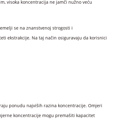
utim, visoka koncentracija ne jamči nužno veću
emelji se na znanstvenoj strogosti i
ti ekstrakcije. Na taj način osiguravaju da korisnici
raju ponudu najviših razina koncentracije. Omjeri
komjerne koncentracije mogu premašiti kapacitet