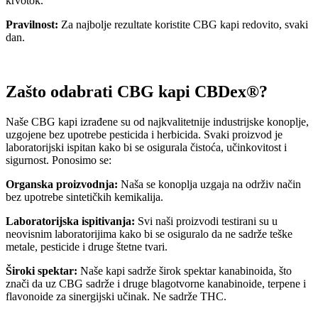
krvotok.
Pravilnost:
Za najbolje rezultate koristite CBG kapi redovito, svaki
dan.
Zašto odabrati CBG kapi CBDex®?
Naše CBG kapi izrađene su od najkvalitetnije industrijske konoplje,
uzgojene bez upotrebe pesticida i herbicida. Svaki proizvod je
laboratorijski ispitan kako bi se osigurala čistoća, učinkovitost i
sigurnost. Ponosimo se:
Organska proizvodnja:
Naša se konoplja uzgaja na održiv način
bez upotrebe sintetičkih kemikalija.
Laboratorijska ispitivanja:
Svi naši proizvodi testirani su u
neovisnim laboratorijima kako bi se osiguralo da ne sadrže teške
metale, pesticide i druge štetne tvari.
Široki spektar:
Naše kapi sadrže širok spektar kanabinoida, što
znači da uz CBG sadrže i druge blagotvorne kanabinoide, terpene i
flavonoide za sinergijski učinak. Ne sadrže THC.