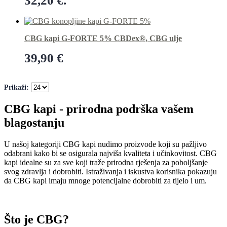
32,20 €.
Dodaj u košaricu
CBG kapi G-FORTE 5% CBDex®, CBG ulje
39,90
€
Dodaj u košaricu
Prikaži:
CBG kapi - prirodna podrška vašem
blagostanju
U našoj kategoriji CBG kapi nudimo proizvode koji su pažljivo
odabrani kako bi se osigurala najviša kvaliteta i učinkovitost. CBG
kapi idealne su za sve koji traže prirodna rješenja za poboljšanje
svog zdravlja i dobrobiti. Istraživanja i iskustva korisnika pokazuju
da CBG kapi imaju mnoge potencijalne dobrobiti za tijelo i um.
Što je CBG?