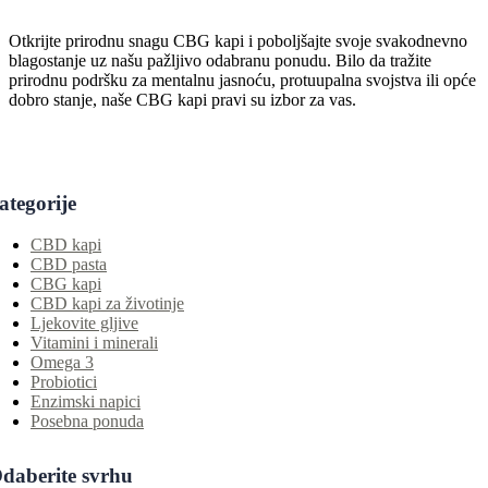
Otkrijte prirodnu snagu CBG kapi i poboljšajte svoje svakodnevno
blagostanje uz našu pažljivo odabranu ponudu. Bilo da tražite
prirodnu podršku za mentalnu jasnoću, protuupalna svojstva ili opće
dobro stanje, naše CBG kapi pravi su izbor za vas.
ategorije
CBD kapi
CBD pasta
CBG kapi
CBD kapi za životinje
Ljekovite gljive
Vitamini i minerali
Omega 3
Probiotici
Enzimski napici
Posebna ponuda
daberite svrhu