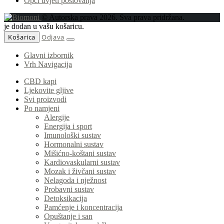
Opći uvjeti poslovanja
© Autorska prava 2026. Sva prava pridržana.
je dodan u vašu košaricu.
Košarica
Odjava
Glavni izbornik
Vrh Navigacija
CBD kapi
Ljekovite gljive
Svi proizvodi
Po namjeni
Alergije
Energija i sport
Imunološki sustav
Hormonalni sustav
Mišićno-koštani sustav
Kardiovaskularni sustav
Mozak i živčani sustav
Nelagoda i nježnost
Probavni sustav
Detoksikacija
Pamćenje i koncentracija
Opuštanje i san