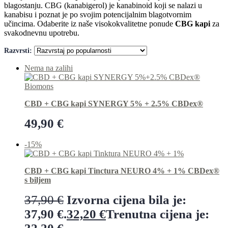
blagostanju. CBG (kanabigerol) je kanabinoid koji se nalazi u
kanabisu i poznat je po svojim potencijalnim blagotvornim
učincima. Odaberite iz naše visokokvalitetne ponude
CBG kapi
za
svakodnevnu upotrebu.
Razvrsti:
Nema na zalihi
CBD + CBG kapi SYNERGY 5% + 2.5% CBDex®
49,90
€
Preberi več
-15%
CBD + CBG kapi Tinctura NEURO 4% + 1% CBDex®
s biljem
37,90
€
Izvorna cijena bila je:
37,90 €.
32,20
€
Trenutna cijena je: