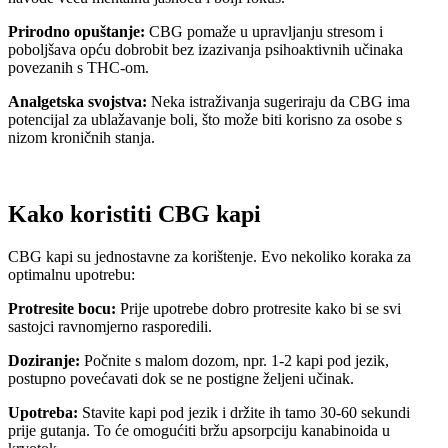
Prirodno opuštanje:
CBG pomaže u upravljanju stresom i
poboljšava opću dobrobit bez izazivanja psihoaktivnih učinaka
povezanih s THC-om.
Analgetska svojstva:
Neka istraživanja sugeriraju da CBG ima
potencijal za ublažavanje boli, što može biti korisno za osobe s
nizom kroničnih stanja.
Kako koristiti CBG kapi
CBG kapi su jednostavne za korištenje. Evo nekoliko koraka za
optimalnu upotrebu:
Protresite bocu:
Prije upotrebe dobro protresite kako bi se svi
sastojci ravnomjerno rasporedili.
Doziranje:
Počnite s malom dozom, npr. 1-2 kapi pod jezik,
postupno povećavati dok se ne postigne željeni učinak.
Upotreba:
Stavite kapi pod jezik i držite ih tamo 30-60 sekundi
prije gutanja. To će omogućiti bržu apsorpciju kanabinoida u