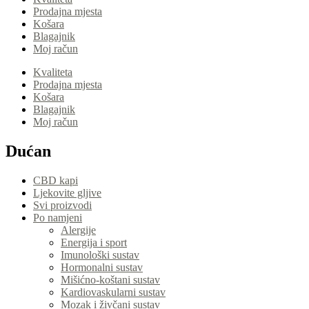
Prodajna mjesta
Košara
Blagajnik
Moj račun
Kvaliteta
Prodajna mjesta
Košara
Blagajnik
Moj račun
Dućan
CBD kapi
Ljekovite gljive
Svi proizvodi
Po namjeni
Alergije
Energija i sport
Imunološki sustav
Hormonalni sustav
Mišićno-koštani sustav
Kardiovaskularni sustav
Mozak i živčani sustav