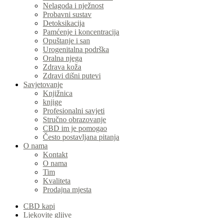
Nelagoda i nježnost
Probavni sustav
Detoksikacija
Pamćenje i koncentracija
Opuštanje i san
Urogenitalna podrška
Oralna njega
Zdrava koža
Zdravi dišni putevi
Savjetovanje
Knjižnica
knjige
Profesionalni savjeti
Stručno obrazovanje
CBD im je pomogao
Često postavljana pitanja
O nama
Kontakt
O nama
Tim
Kvaliteta
Prodajna mjesta
CBD kapi
Ljekovite gljive