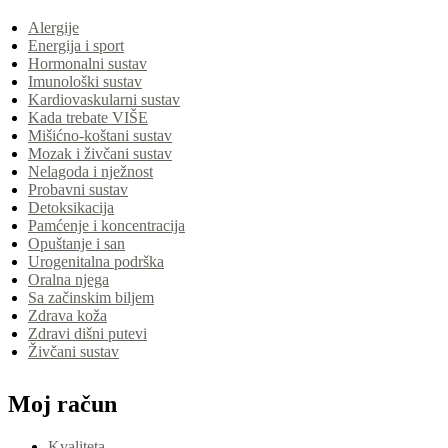
Alergije
Energija i sport
Hormonalni sustav
Imunološki sustav
Kardiovaskularni sustav
Kada trebate VIŠE
Mišićno-koštani sustav
Mozak i živčani sustav
Nelagoda i nježnost
Probavni sustav
Detoksikacija
Pamćenje i koncentracija
Opuštanje i san
Urogenitalna podrška
Oralna njega
Sa začinskim biljem
Zdrava koža
Zdravi dišni putevi
Živčani sustav
Moj račun
Kvaliteta