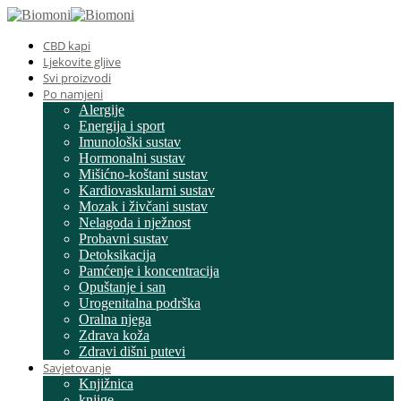
CBD kapi
Ljekovite gljive
Svi proizvodi
Po namjeni
Alergije
Energija i sport
Imunološki sustav
Hormonalni sustav
Mišićno-koštani sustav
Kardiovaskularni sustav
Mozak i živčani sustav
Nelagoda i nježnost
Probavni sustav
Detoksikacija
Pamćenje i koncentracija
Opuštanje i san
Urogenitalna podrška
Oralna njega
Zdrava koža
Zdravi dišni putevi
Savjetovanje
Knjižnica
knjige