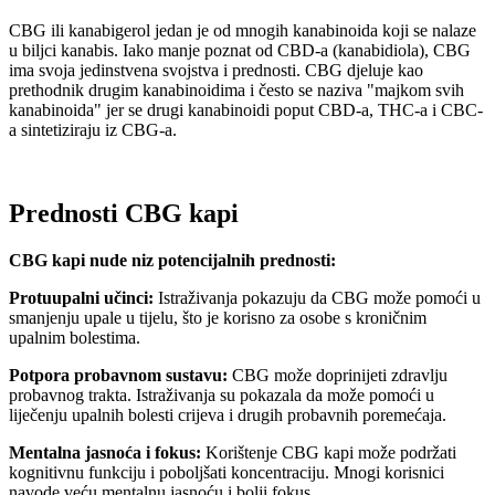
CBG ili kanabigerol jedan je od mnogih kanabinoida koji se nalaze
u biljci kanabis. Iako manje poznat od CBD-a (kanabidiola), CBG
ima svoja jedinstvena svojstva i prednosti. CBG djeluje kao
prethodnik drugim kanabinoidima i često se naziva "majkom svih
kanabinoida" jer se drugi kanabinoidi poput CBD-a, THC-a i CBC-
a sintetiziraju iz CBG-a.
Prednosti CBG kapi
CBG kapi nude niz potencijalnih prednosti:
Protuupalni učinci:
Istraživanja pokazuju da CBG može pomoći u
smanjenju upale u tijelu, što je korisno za osobe s kroničnim
upalnim bolestima.
Potpora probavnom sustavu:
CBG može doprinijeti zdravlju
probavnog trakta. Istraživanja su pokazala da može pomoći u
liječenju upalnih bolesti crijeva i drugih probavnih poremećaja.
Mentalna jasnoća i fokus:
Korištenje CBG kapi može podržati
kognitivnu funkciju i poboljšati koncentraciju. Mnogi korisnici
navode veću mentalnu jasnoću i bolji fokus.