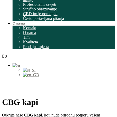
Profesionalni savjeti
Stručno obrazovanje
CBD im je pomogao
Često postavljana pitanja
O nama
Kontakt
O nama
Tim
Kvaliteta
Prodajna mjesta
0
CBG kapi
Otkrijte naše
CBG kapi
, koji nude prirodnu potporu vašem