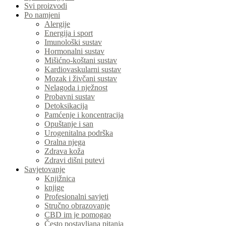
Svi proizvodi
Po namjeni
Alergije
Energija i sport
Imunološki sustav
Hormonalni sustav
Mišićno-koštani sustav
Kardiovaskularni sustav
Mozak i živčani sustav
Nelagoda i nježnost
Probavni sustav
Detoksikacija
Pamćenje i koncentracija
Opuštanje i san
Urogenitalna podrška
Oralna njega
Zdrava koža
Zdravi dišni putevi
Savjetovanje
Knjižnica
knjige
Profesionalni savjeti
Stručno obrazovanje
CBD im je pomogao
Često postavljana pitanja