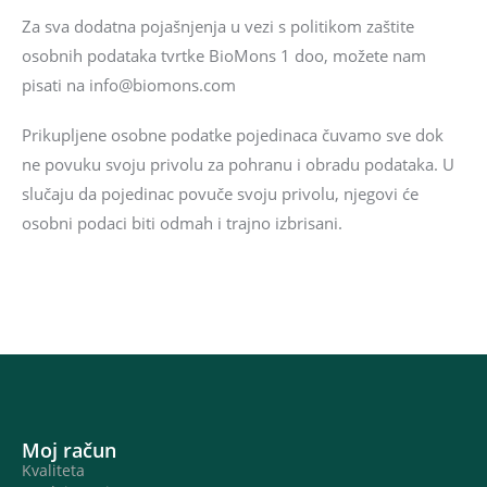
Za sva dodatna pojašnjenja u vezi s politikom zaštite
osobnih podataka tvrtke BioMons 1 doo, možete nam
pisati na info@biomons.com
Prikupljene osobne podatke pojedinaca čuvamo sve dok
ne povuku svoju privolu za pohranu i obradu podataka. U
slučaju da pojedinac povuče svoju privolu, njegovi će
osobni podaci biti odmah i trajno izbrisani.
Moj račun
Kvaliteta