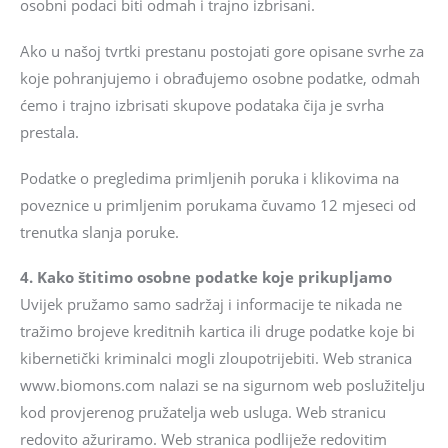
osobni podaci biti odmah i trajno izbrisani.
Ako u našoj tvrtki prestanu postojati gore opisane svrhe za
koje pohranjujemo i obrađujemo osobne podatke, odmah
ćemo i trajno izbrisati skupove podataka čija je svrha
prestala.
Podatke o pregledima primljenih poruka i klikovima na
poveznice u primljenim porukama čuvamo 12 mjeseci od
trenutka slanja poruke.
4. Kako štitimo osobne podatke koje prikupljamo
Uvijek pružamo samo sadržaj i informacije te nikada ne
tražimo brojeve kreditnih kartica ili druge podatke koje bi
kibernetički kriminalci mogli zloupotrijebiti. Web stranica
www.biomons.com nalazi se na sigurnom web poslužitelju
kod provjerenog pružatelja web usluga. Web stranicu
redovito ažuriramo. Web stranica podliježe redovitim