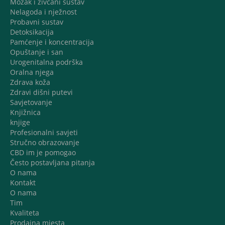
Mozak i živčani sustav
Nelagoda i nježnost
Probavni sustav
Detoksikacija
Pamćenje i koncentracija
Opuštanje i san
Urogenitalna podrška
Oralna njega
Zdrava koža
Zdravi dišni putevi
Savjetovanje
Knjižnica
knjige
Profesionalni savjeti
Stručno obrazovanje
CBD im je pomogao
Često postavljana pitanja
O nama
Kontakt
O nama
Tim
Kvaliteta
Prodajna mjesta