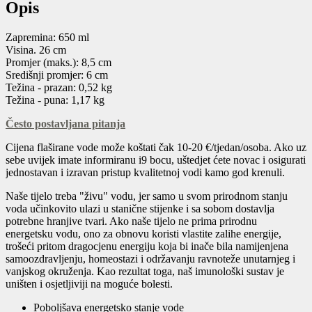
Opis
Zapremina: 650 ml
Visina. 26 cm
Promjer (maks.): 8,5 cm
Središnji promjer: 6 cm
Težina - prazan: 0,52 kg
Težina - puna: 1,17 kg
Često postavljana pitanja
Cijena flaširane vode može koštati čak 10-20 €/tjedan/osoba. Ako uz
sebe uvijek imate informiranu i9 bocu, uštedjet ćete novac i osigurati
jednostavan i izravan pristup kvalitetnoj vodi kamo god krenuli.
Naše tijelo treba "živu" vodu, jer samo u svom prirodnom stanju
voda učinkovito ulazi u stanične stijenke i sa sobom dostavlja
potrebne hranjive tvari. Ako naše tijelo ne prima prirodnu
energetsku vodu, ono za obnovu koristi vlastite zalihe energije,
trošeći pritom dragocjenu energiju koja bi inače bila namijenjena
samoozdravljenju, homeostazi i održavanju ravnoteže unutarnjeg i
vanjskog okruženja. Kao rezultat toga, naš imunološki sustav je
uništen i osjetljiviji na moguće bolesti.
Poboljšava energetsko stanje vode