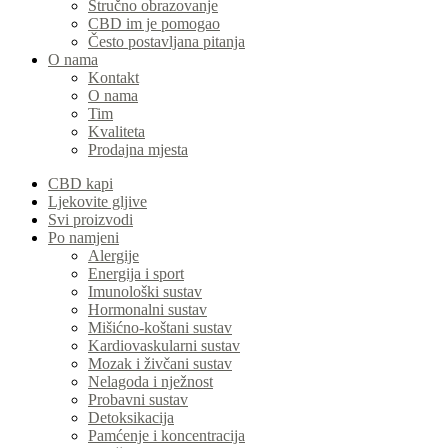
Stručno obrazovanje
CBD im je pomogao
Često postavljana pitanja
O nama
Kontakt
O nama
Tim
Kvaliteta
Prodajna mjesta
CBD kapi
Ljekovite gljive
Svi proizvodi
Po namjeni
Alergije
Energija i sport
Imunološki sustav
Hormonalni sustav
Mišićno-koštani sustav
Kardiovaskularni sustav
Mozak i živčani sustav
Nelagoda i nježnost
Probavni sustav
Detoksikacija
Pamćenje i koncentracija