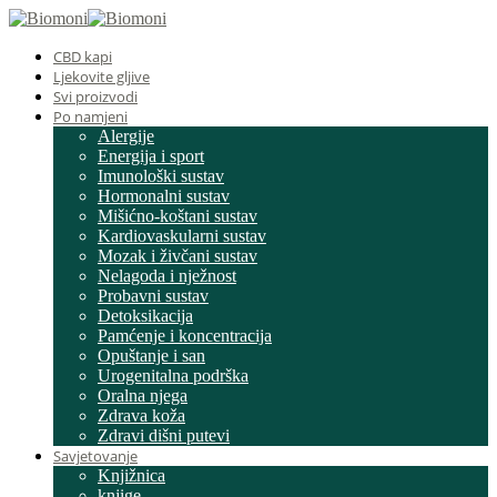
CBD kapi
Ljekovite gljive
Svi proizvodi
Po namjeni
Alergije
Energija i sport
Imunološki sustav
Hormonalni sustav
Mišićno-koštani sustav
Kardiovaskularni sustav
Mozak i živčani sustav
Nelagoda i nježnost
Probavni sustav
Detoksikacija
Pamćenje i koncentracija
Opuštanje i san
Urogenitalna podrška
Oralna njega
Zdrava koža
Zdravi dišni putevi
Savjetovanje
Knjižnica
knjige