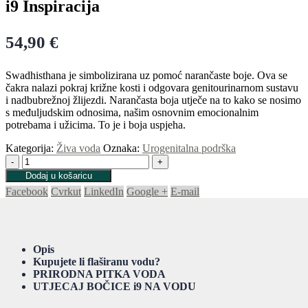
i9 Inspiracija
54,90
€
Swadhisthana je simbolizirana uz pomoć narančaste boje. Ova se
čakra nalazi pokraj križne kosti i odgovara genitourinarnom sustavu
i nadbubrežnoj žlijezdi. Narančasta boja utječe na to kako se nosimo
s međuljudskim odnosima, našim osnovnim emocionalnim
potrebama i užicima. To je i boja uspjeha.
Kategorija:
Živa voda
Oznaka:
Urogenitalna podrška
-
+
Dodaj u košaricu
Facebook
Cvrkut
LinkedIn
Google +
E-mail
Opis
Kupujete li flaširanu vodu?
PRIRODNA PITKA VODA
UTJECAJ BOČICE i9 NA VODU