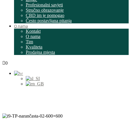
Profesionalni savjeti
Stručno obrazovanje
CBD im je pomogao
Često postavljana pitanja
O nama
Kontakt
O nama
Tim
Kvaliteta
Prodajna mjesta
0