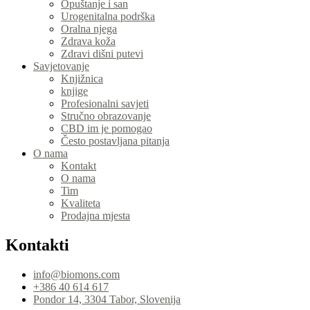
Opuštanje i san
Urogenitalna podrška
Oralna njega
Zdrava koža
Zdravi dišni putevi
Savjetovanje
Knjižnica
knjige
Profesionalni savjeti
Stručno obrazovanje
CBD im je pomogao
Često postavljana pitanja
O nama
Kontakt
O nama
Tim
Kvaliteta
Prodajna mjesta
Kontakti
info@biomons.com
+386 40 614 617
Pondor 14, 3304 Tabor, Slovenija