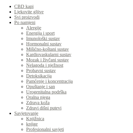
CBD kapi
Ljekovite gljive
Svi proizvodi
Po namjeni
Alergije
Energija i sport
Imunološki sustav
Hormonalni sustav
Mišićno-koštani sustav
Kardiovaskularni sustav
Mozak i živčani sustav
Nelagoda i nježnost
Probavni sustav
Detoksikacija
Pamćenje i koncentracija
Opuštanje i san
Urogenitalna podrška
Oralna njega
Zdrava koža
Zdravi dišni putevi
Savjetovanje
Knjižnica
knjige
Profesionalni savjeti