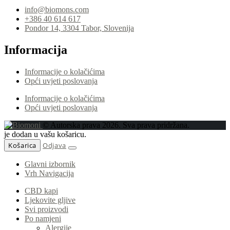
info@biomons.com
+386 40 614 617
Pondor 14, 3304 Tabor, Slovenija
Informacija
Informacije o kolačićima
Opći uvjeti poslovanja
Informacije o kolačićima
Opći uvjeti poslovanja
© Autorska prava 2026. Sva prava pridržana.
je dodan u vašu košaricu.
Košarica
Odjava
Glavni izbornik
Vrh Navigacija
CBD kapi
Ljekovite gljive
Svi proizvodi
Po namjeni
Alergije