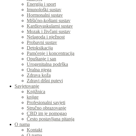
Energija i sport
Imunološki sustav
Hormonalni sustav
Mišićno-koštani sustav
Kardiovaskularni sustav
Mozak i živčani sustav
Nelagoda i nježnost
Probavni sustav
Detoksikacija
Pamćenje i koncentracija
Opuštanje i san
Urogenitalna podrška
Oralna njega
Zdrava koža
Zdravi dišni putevi
Savjetovanje
Knjižnica
knjige
Profesionalni savjeti
Stručno obrazovanje
CBD im je pomogao
Često postavljana pitanja
O nama
Kontakt
O nama