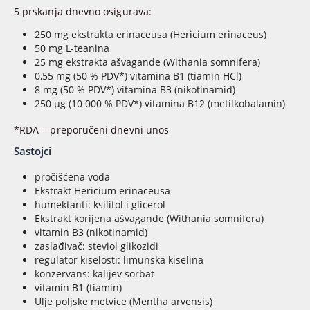
5 prskanja dnevno osigurava:
250 mg ekstrakta erinaceusa (Hericium erinaceus)
50 mg L-teanina
25 mg ekstrakta ašvagande (Withania somnifera)
0,55 mg (50 % PDV*) vitamina B1 (tiamin HCl)
8 mg (50 % PDV*) vitamina B3 (nikotinamid)
250 µg (10 000 % PDV*) vitamina B12 (metilkobalamin)
*RDA = preporučeni dnevni unos
Sastojci
pročišćena voda
Ekstrakt Hericium erinaceusa
humektanti: ksilitol i glicerol
Ekstrakt korijena ašvagande (Withania somnifera)
vitamin B3 (nikotinamid)
zaslađivač: steviol glikozidi
regulator kiselosti: limunska kiselina
konzervans: kalijev sorbat
vitamin B1 (tiamin)
Ulje poljske metvice (Mentha arvensis)