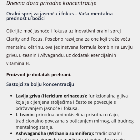
Dnevna doza prirodne koncentracije
Oralni sprej za jasnoću i fokus – Vaša mentalna
prednost u bočici
Otkrijte moć jasnoće i fokusa uz inovativni oralni sprej
Clarity and Focus. Posebno razvijena za one koji traže veću
mentalnu oštrinu, ova jedinstvena formula kombinira Lavlju
grivu, L-teanin i Ašvagandu, uz dodatak esencijalnih
vitamina B.
Proizvod je dodatak prehrani.
Sastojci za bolju koncentraciju
Lavlja griva (Hericium erinaceus):
funkcionalna gljiva
koja je cijenjena stoljećima i često se povezuje s
održavanjem jasnoće i fokusa.
L-teanin:
prirodna aminokiselina prisutna u čaju,
tradicionalno povezana s poticanjem mirnog, ali budnog
mentalnog stanja.
Ashwagandha (Withania somnifera):
tradicionalni
adaptogen ajurvedske medicine, cijenjen zbog svoje