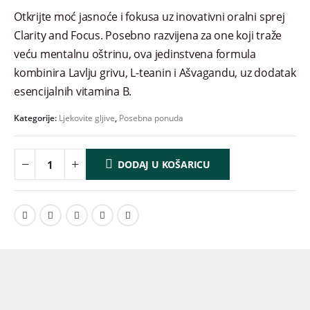
Otkrijte moć jasnoće i fokusa uz inovativni oralni sprej
Clarity and Focus. Posebno razvijena za one koji traže
veću mentalnu oštrinu, ova jedinstvena formula
kombinira Lavlju grivu, L-teanin i Ašvagandu, uz dodatak
esencijalnih vitamina B.
Kategorije:
Ljekovite gljive
,
Posebna ponuda
DODAJ U KOŠARICU