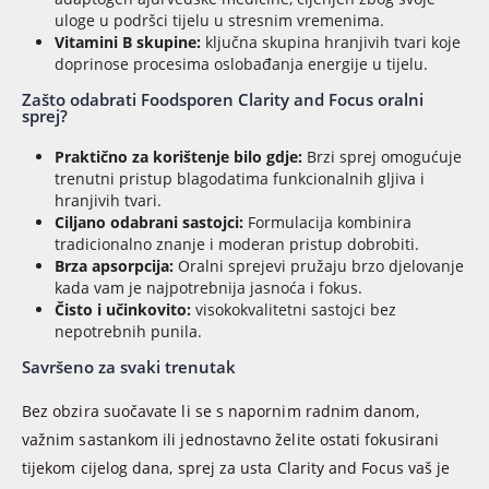
uloge u podršci tijelu u stresnim vremenima.
Vitamini B skupine:
ključna skupina hranjivih tvari koje
doprinose procesima oslobađanja energije u tijelu.
Zašto odabrati Foodsporen Clarity and Focus oralni
sprej?
Praktično za korištenje bilo gdje:
Brzi sprej omogućuje
trenutni pristup blagodatima funkcionalnih gljiva i
hranjivih tvari.
Ciljano odabrani sastojci:
Formulacija kombinira
tradicionalno znanje i moderan pristup dobrobiti.
Brza apsorpcija:
Oralni sprejevi pružaju brzo djelovanje
kada vam je najpotrebnija jasnoća i fokus.
Čisto i učinkovito:
visokokvalitetni sastojci bez
nepotrebnih punila.
Savršeno za svaki trenutak
Bez obzira suočavate li se s napornim radnim danom,
važnim sastankom ili jednostavno želite ostati fokusirani
tijekom cijelog dana, sprej za usta Clarity and Focus vaš je