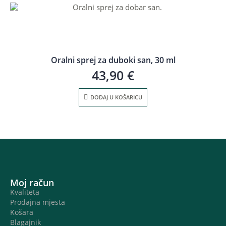
Oralni sprej za duboki san, 30 ml
43,90
€
DODAJ U KOŠARICU
Moj račun
Kvaliteta
Prodajna mjesta
Košara
Blagajnik