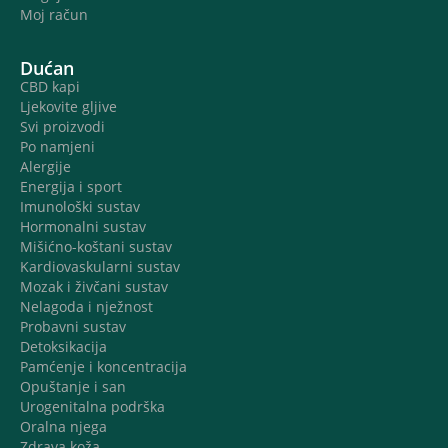
Moj račun
Dućan
CBD kapi
Ljekovite gljive
Svi proizvodi
Po namjeni
Alergije
Energija i sport
Imunološki sustav
Hormonalni sustav
Mišićno-koštani sustav
Kardiovaskularni sustav
Mozak i živčani sustav
Nelagoda i nježnost
Probavni sustav
Detoksikacija
Pamćenje i koncentracija
Opuštanje i san
Urogenitalna podrška
Oralna njega
Zdrava koža