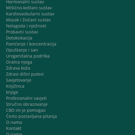
Hormonalni sustav
Mišićno-koštani sustav
Kardiovaskularni sustav
Mozak i živčani sustav
Nelagoda i nježnost
Probavni sustav
Detoksikacija
Pamćenje i koncentracija
Opuštanje i san
Urogenitalna podrška
Oralna njega
Zdrava koža
Zdravi dišni putevi
Savjetovanje
Knjižnica
knjige
Profesionalni savjeti
Stručno obrazovanje
CBD im je pomogao
Često postavljana pitanja
O nama
Kontakt
O nama