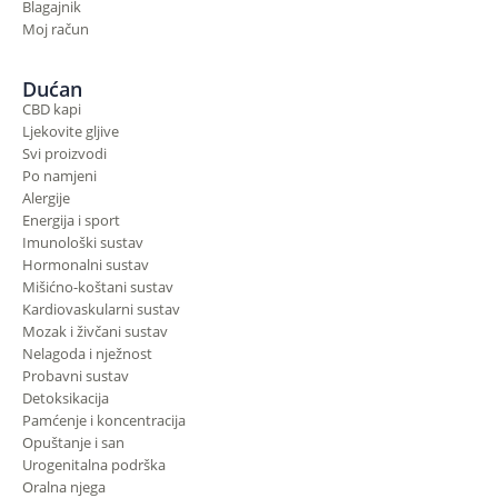
Blagajnik
Moj račun
Dućan
CBD kapi
Ljekovite gljive
Svi proizvodi
Po namjeni
Alergije
Energija i sport
Imunološki sustav
Hormonalni sustav
Mišićno-koštani sustav
Kardiovaskularni sustav
Mozak i živčani sustav
Nelagoda i nježnost
Probavni sustav
Detoksikacija
Pamćenje i koncentracija
Opuštanje i san
Urogenitalna podrška
Oralna njega