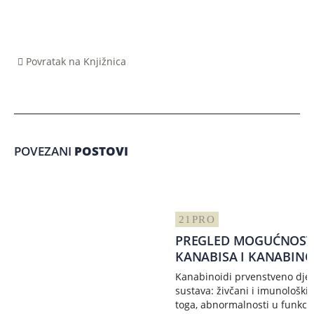
Povratak na Knjižnica
POVEZANI
POSTOVI
21
PRO
PREGLED MOGUĆNOSTI
KANABISA I KANABINO
Kanabinoidi prvenstveno dje
sustava: živčani i imunološki 
toga, abnormalnosti u funkci