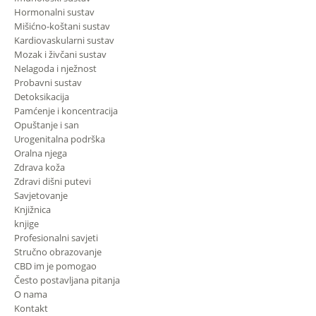
Hormonalni sustav
Mišićno-koštani sustav
Kardiovaskularni sustav
Mozak i živčani sustav
Nelagoda i nježnost
Probavni sustav
Detoksikacija
Pamćenje i koncentracija
Opuštanje i san
Urogenitalna podrška
Oralna njega
Zdrava koža
Zdravi dišni putevi
Savjetovanje
Knjižnica
knjige
Profesionalni savjeti
Stručno obrazovanje
CBD im je pomogao
Često postavljana pitanja
O nama
Kontakt