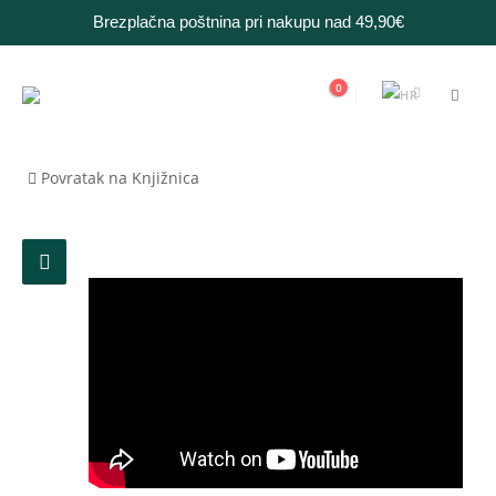
Brezplačna poštnina pri nakupu nad 49,90€
0
Povratak na Knjižnica