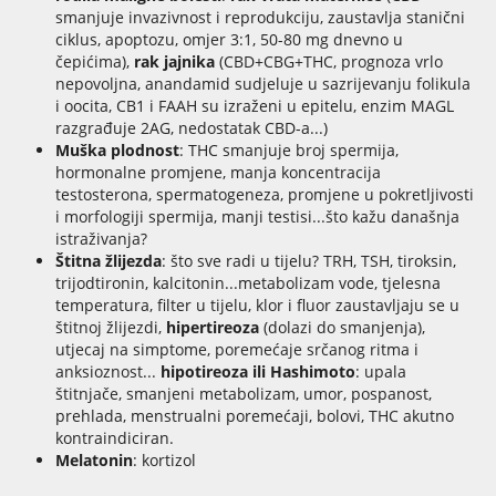
smanjuje invazivnost i reprodukciju, zaustavlja stanični
ciklus, apoptozu, omjer 3:1, 50-80 mg dnevno u
čepićima),
rak jajnika
(CBD+CBG+THC, prognoza vrlo
nepovoljna, anandamid sudjeluje u sazrijevanju folikula
i oocita, CB1 i FAAH su izraženi u epitelu, enzim MAGL
razgrađuje 2AG, nedostatak CBD-a...)
Muška plodnost
: THC smanjuje broj spermija,
hormonalne promjene, manja koncentracija
testosterona, spermatogeneza, promjene u pokretljivosti
i morfologiji spermija, manji testisi...što kažu današnja
istraživanja?
Štitna žlijezda
: što sve radi u tijelu? TRH, TSH, tiroksin,
trijodtironin, kalcitonin...metabolizam vode, tjelesna
temperatura, filter u tijelu, klor i fluor zaustavljaju se u
štitnoj žlijezdi,
hipertireoza
(dolazi do smanjenja),
utjecaj na simptome, poremećaje srčanog ritma i
anksioznost...
hipotireoza ili Hashimoto
: upala
štitnjače, smanjeni metabolizam, umor, pospanost,
prehlada, menstrualni poremećaji, bolovi, THC akutno
kontraindiciran.
Melatonin
: kortizol