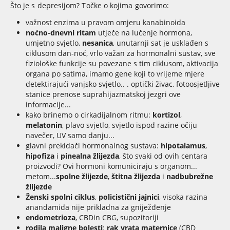
Što je s depresijom? Točke o kojima govorimo:
važnost enzima u pravom omjeru kanabinoida
noćno-dnevni ritam
utječe na lučenje hormona,
umjetno svjetlo,
nesanica
, unutarnji sat je usklađen s
ciklusom dan-noć, vrlo važan za hormonalni sustav, sve
fiziološke funkcije su povezane s tim ciklusom, aktivacija
organa po satima, imamo gene koji to vrijeme mjere
detektirajući vanjsko svjetlo.. . optički živac, fotoosjetljive
stanice prenose suprahijazmatskoj jezgri ove
informacije...
kako brinemo o cirkadijalnom ritmu:
kortizol
,
melatonin
, plavo svjetlo, svjetlo ispod razine očiju
navečer, UV samo danju...
glavni prekidači hormonalnog sustava:
hipotalamus
,
hipofiza
i
pinealna žlijezda
, što svaki od ovih centara
proizvodi? Ovi hormoni komuniciraju s organom...
metom...
spolne žlijezde
,
štitna žlijezda
i
nadbubrežne
žlijezde
Ženski spolni ciklus
,
policistični jajnici
, visoka razina
anandamida nije prikladna za gniježđenje
endometrioza
, CBDin CBG, supozitoriji
rodila maligne bolesti
:
rak vrata maternice
(CBD