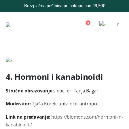
Brezplačna poštnina pri nakupu nad 49,90€
0
4. Hormoni i kanabinoidi
Stručno obrazovanje
s doc. dr. Tanja Bagar
Moderator:
Tjaša Korelc univ. dipl. antropo.
Link na predavanje:
https://biomons.com/hormoni-in-
kanabinoidi/