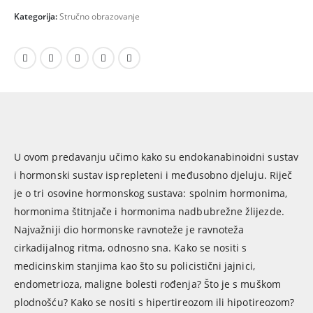
Kategorija:
Stručno obrazovanje
U ovom predavanju učimo kako su endokanabinoidni sustav
i hormonski sustav isprepleteni i međusobno djeluju. Riječ
je o tri osovine hormonskog sustava: spolnim hormonima,
hormonima štitnjače i hormonima nadbubrežne žlijezde.
Najvažniji dio hormonske ravnoteže je ravnoteža
cirkadijalnog ritma, odnosno sna. Kako se nositi s
medicinskim stanjima kao što su policistični jajnici,
endometrioza, maligne bolesti rođenja? Što je s muškom
plodnošću? Kako se nositi s hipertireozom ili hipotireozom?