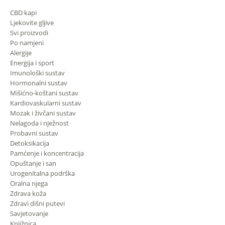
CBD kapi
Ljekovite gljive
Svi proizvodi
Po namjeni
Alergije
Energija i sport
Imunološki sustav
Hormonalni sustav
Mišićno-koštani sustav
Kardiovaskularni sustav
Mozak i živčani sustav
Nelagoda i nježnost
Probavni sustav
Detoksikacija
Pamćenje i koncentracija
Opuštanje i san
Urogenitalna podrška
Oralna njega
Zdrava koža
Zdravi dišni putevi
Savjetovanje
Knjižnica