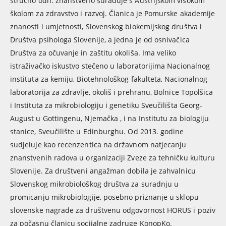
stručno odn. znanstveno surađuje s Austrijskom visokom
školom za zdravstvo i razvoj. Članica je Pomurske akademije
znanosti i umjetnosti, Slovenskog biokemijskog društva i
Društva psihologa Slovenije, a jedna je od osnivačica
Društva za očuvanje in zaštitu okoliša. Ima veliko
istraživačko iskustvo stečeno u laboratorijima Nacionalnog
instituta za kemiju, Biotehnološkog fakulteta, Nacionalnog
laboratorija za zdravlje, okoliš i prehranu, Bolnice Topolšica
i Instituta za mikrobiologiju i genetiku Sveučilišta Georg-
August u Gottingenu, Njemačka , i na Institutu za biologiju
stanice, Sveučilište u Edinburghu. Od 2013. godine
sudjeluje kao recenzentica na državnom natjecanju
znanstvenih radova u organizaciji Zveze za tehničku kulturu
Slovenije. Za društveni angažman dobila je zahvalnicu
Slovenskog mikrobiološkog društva za suradnju u
promicanju mikrobiologije, posebno priznanje u sklopu
slovenske nagrade za društvenu odgovornost HORUS i poziv
za počasnu članicu socijalne zadruge KonopKo.