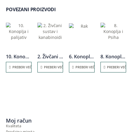
POVEZANI PROIZVODI
10. Konoplja i palijativ
2. Živčani sustav i kanabinoidi
6. Konoplja i rak
8. Konoplja i Psiha
PREBERI VEČ
PREBERI VEČ
PREBERI VEČ
PREBERI VEČ
Moj račun
Kvaliteta
Prodajna mjesta