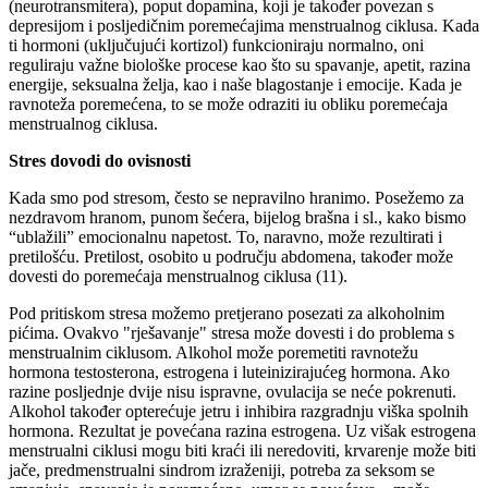
(neurotransmitera), poput dopamina, koji je također povezan s
depresijom i posljedičnim poremećajima menstrualnog ciklusa. Kada
ti hormoni (uključujući kortizol) funkcioniraju normalno, oni
reguliraju važne biološke procese kao što su spavanje, apetit, razina
energije, seksualna želja, kao i naše blagostanje i emocije. Kada je
ravnoteža poremećena, to se može odraziti iu obliku poremećaja
menstrualnog ciklusa.
Stres dovodi do ovisnosti
Kada smo pod stresom, često se nepravilno hranimo. Posežemo za
nezdravom hranom, punom šećera, bijelog brašna i sl., kako bismo
“ublažili” emocionalnu napetost. To, naravno, može rezultirati i
pretilošću. Pretilost, osobito u području abdomena, također može
dovesti do poremećaja menstrualnog ciklusa (11).
Pod pritiskom stresa možemo pretjerano posezati za alkoholnim
pićima. Ovakvo "rješavanje" stresa može dovesti i do problema s
menstrualnim ciklusom. Alkohol može poremetiti ravnotežu
hormona testosterona, estrogena i luteinizirajućeg hormona. Ako
razine posljednje dvije nisu ispravne, ovulacija se neće pokrenuti.
Alkohol također opterećuje jetru i inhibira razgradnju viška spolnih
hormona. Rezultat je povećana razina estrogena. Uz višak estrogena
menstrualni ciklusi mogu biti kraći ili neredoviti, krvarenje može biti
jače, predmenstrualni sindrom izraženiji, potreba za seksom se