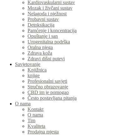
Kardiovaskularni sustav
Mozak i živčani sustav
Nelagoda i nježnost
Probavni sustav
Detoksikacija
Pamćenje i koncentracija
Opuštanje i san
Urogenitalna podrška
Oralna njega
Zdrava koža
Zdravi dišni putevi
Savjetovanje
Knjižnica
knjige
Profesionalni savjeti
Stručno obrazovanje
CBD im je pomogao
Često postavljana pitanja
O nama
Kontakt
O nama
Tim
Kvaliteta
Prodajna mjesta