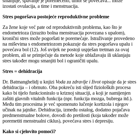
smanjuje, spavanje je poremećeno, umor se povećava... može
izostati ovulacija, a time i menstruacija.
Stres pogoršava postojeće reproduktivne probleme
Za žene koje već pate od reproduktivnih problema, kao što je
endometrioza (izrazito bolna menstruacija povezana s upalom),
kronični stres može pogoršati te poremećaje. Istraživanje provedeno
na miševima s endometriozom pokazuje da stres pogoršava upalu i
povećava bol (12). Još uvijek ne postoji uspješan tretman za ovaj
problem, ali se primjećuje da metode koje ublažavaju ili uklanjaju
stres također mogu smanjiti bol i ograničiti upalu.
Stres = dehidracija
Dr. Batmanghelidj u knjizi
Voda za zdravlje i život
opisuje da je stres
dehidracija – i obrnuto. Oba pokreću isti slijed fizioloških procesa
kako bi tijelo funkcioniralo u kriznoj situaciji, a koji je namijenjen
zaštiti glavnih vitalnih funkcija (npr. funkcija mozga, bubrega itd.).
Među tim procesima je već spomenuto lučenje kortizola i njegov
učinak na jajnike. Dehidracija, između ostalog, dodatno pojačava
predmenstrualne bolove, dovodi do pretilosti (koja također može
poremetiti menstrualni ciklus), povećava stres i depresiju.
Kako si cjelovito pomoći?