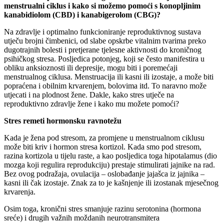
menstrualni ciklus i kako si možemo pomoći s konopljinim
kanabidiolom (CBD) i kanabigerolom (CBG)?
Na zdravlje i optimalno funkcioniranje reproduktivnog sustava
utječu brojni čimbenici, od slabe opskrbe vitalnim tvarima preko
dugotrajnih bolesti i pretjerane tjelesne aktivnosti do kroničnog
psihičkog stresa. Posljedica potonjeg, koji se često manifestira u
obliku anksioznosti ili depresije, mogu biti i poremećaji
menstrualnog ciklusa. Menstruacija ili kasni ili izostaje, a može biti
popraćena i obilnim krvarenjem, bolovima itd. To naravno može
utjecati i na plodnost žene. Dakle, kako stres utječe na
reproduktivno zdravlje žene i kako mu možete pomoći?
Stres remeti hormonsku ravnotežu
Kada je žena pod stresom, za promjene u menstrualnom ciklusu
može biti kriv i hormon stresa kortizol. Kada smo pod stresom,
razina kortizola u tijelu raste, a kao posljedica toga hipotalamus (dio
mozga koji regulira reprodukciju) prestaje stimulirati jajnike na rad.
Bez ovog podražaja, ovulacija – oslobađanje jajašca iz jajnika –
kasni ili čak izostaje. Znak za to je kašnjenje ili izostanak mjesečnog
krvarenja.
Osim toga, kronični stres smanjuje razinu serotonina (hormona
sreće) i drugih važnih moždanih neurotransmitera