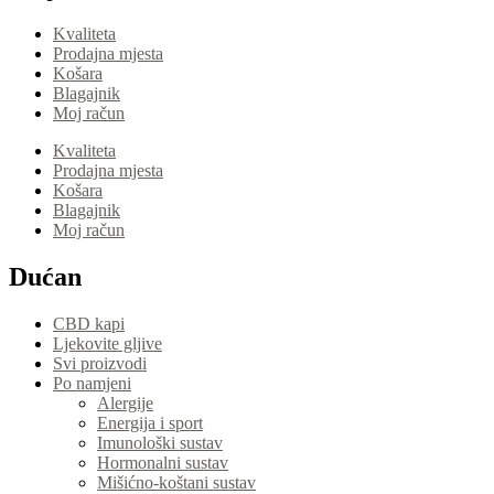
Kvaliteta
Prodajna mjesta
Košara
Blagajnik
Moj račun
Kvaliteta
Prodajna mjesta
Košara
Blagajnik
Moj račun
Dućan
CBD kapi
Ljekovite gljive
Svi proizvodi
Po namjeni
Alergije
Energija i sport
Imunološki sustav
Hormonalni sustav
Mišićno-koštani sustav