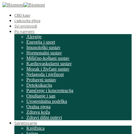
CBD kapi
Ljekovite gljive
Svi proizvodi
Po namjeni
Alergije
Energija i sport
Imunološki sustav
Hormonalni sustav
Mišićno-koštani sustav
Kardiovaskularni sustav
Mozak i živčani sustav
Nelagoda i nježnost
Probavni sustav
Detoksikacija
Pamćenje i koncentracija
Opuštanje i san
Urogenitalna podrška
Oralna njega
Zdrava koža
Zdravi dišni putevi
Savjetovanje
Knjižnica
knjige