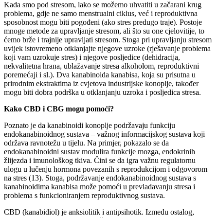
Kada smo pod stresom, lako se možemo uhvatiti u začarani krug
problema, gdje ne samo menstrualni ciklus, već i reproduktivna
sposobnost mogu biti pogođeni (ako stres predugo traje). Postoje
mnoge metode za upravljanje stresom, ali što su one cjelovitije, to
ćemo brže i trajnije upravljati stresom. Stoga pri upravljanju stresom
uvijek istovremeno otklanjajte njegove uzroke (rješavanje problema
koji vam uzrokuje stres) i njegove posljedice (dehidracija,
nekvalitetna hrana, ublažavanje stresa alkoholom, reproduktivni
poremećaji i sl.). Dva kanabinoida kanabisa, koja su prisutna u
prirodnim ekstraktima iz cvjetova industrijske konoplje, također
mogu biti dobra podrška u otklanjanju uzroka i posljedica stresa.
Kako CBD i CBG mogu pomoći?
Poznato je da kanabinoidi konoplje podržavaju funkciju
endokanabinoidnog sustava – važnog informacijskog sustava koji
održava ravnotežu u tijelu. Na primjer, pokazalo se da
endokanabinoidni sustav modulira funkcije mozga, endokrinih
žlijezda i imunološkog tkiva. Čini se da igra važnu regulatornu
ulogu u lučenju hormona povezanih s reprodukcijom i odgovorom
na stres (13). Stoga, podržavanje endokanabinoidnog sustava s
kanabinoidima kanabisa može pomoći u prevladavanju stresa i
problema s funkcioniranjem reproduktivnog sustava.
CBD (kanabidiol) je anksiolitik i antipsihotik. Između ostalog,