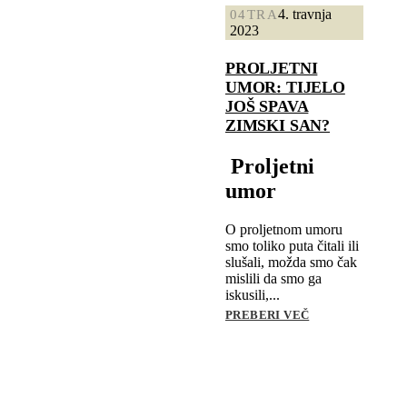
4. travnja
04
TRA
2023
PROLJETNI
UMOR: TIJELO
JOŠ SPAVA
ZIMSKI SAN?
Proljetni
umor
O proljetnom umoru
smo toliko puta čitali ili
slušali, možda smo čak
mislili da smo ga
iskusili,...
PREBERI VEČ