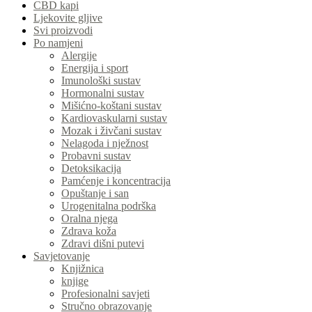
CBD kapi
Ljekovite gljive
Svi proizvodi
Po namjeni
Alergije
Energija i sport
Imunološki sustav
Hormonalni sustav
Mišićno-koštani sustav
Kardiovaskularni sustav
Mozak i živčani sustav
Nelagoda i nježnost
Probavni sustav
Detoksikacija
Pamćenje i koncentracija
Opuštanje i san
Urogenitalna podrška
Oralna njega
Zdrava koža
Zdravi dišni putevi
Savjetovanje
Knjižnica
knjige
Profesionalni savjeti
Stručno obrazovanje