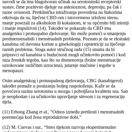
navodi se da ima blagotvoran učinak na serotoninski receptorski
sustav, čime pozitivno djeluje na anksioznost, depresiju, pa čak i
razne ovisnosti. Pretklinička istraživanja provedena na štakorima
otkrivaju da su, liječeni CBD-om i istovremeno izloženi stresu,
manje posezali za alkoholom ili kokainom, te su općenito bili mirniji
i manje impulzivni (14). Također se pokazalo da CBD ima
analgetsko i protuupalno djelovanje, što može pomoći u smanjenju
predmenstrualnih i menstrualnih problema. Poznato je da se ekstrakti
kanabisa od davnina koriste u ginekologiji i opstetriciji za liječenje
raznih problema. Stoga autor stručnog rada (15) smatra da bi
pripravci od kanabisa u budućnosti mogli učinkovito pomoći i kod
niza ženskih tegoba, kao što su dismenoreja (bolne menstruacije
uzrokovane različitim uzrocima), jutarnje mučnine i tegobe u
menopauzi.
Osim analgetskog i protuupalnog djelovanja, CBG (kanabigerol)
također pomaže u postizanju boljeg raspoloženja. Kaže se da
povećava razinu serotonina u mozgu i poboljšava kvalitetu sna. San
je neophodan i za učinkovito upravljanje stresom i za regeneraciju
tijela.
(11) Erhong Zhang et al., “Odnos između pretilosti i menstrualnih
poremećaja kod žena reproduktivne dobi.”
(12) M. Cuevas i sur., “Stres tijekom razvoja eksperimentalne