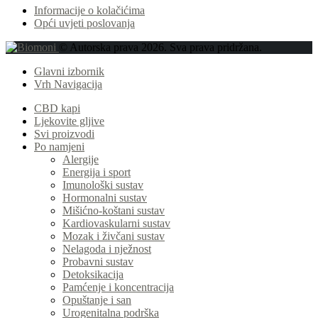
Informacije o kolačićima
Opći uvjeti poslovanja
© Autorska prava 2026. Sva prava pridržana.
Glavni izbornik
Vrh Navigacija
CBD kapi
Ljekovite gljive
Svi proizvodi
Po namjeni
Alergije
Energija i sport
Imunološki sustav
Hormonalni sustav
Mišićno-koštani sustav
Kardiovaskularni sustav
Mozak i živčani sustav
Nelagoda i nježnost
Probavni sustav
Detoksikacija
Pamćenje i koncentracija
Opuštanje i san
Urogenitalna podrška