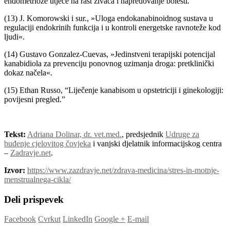
endometrioze utječe na rast živaca i napredovanje bolesti.”
(13) J. Komorowski i sur., »Uloga endokanabinoidnog sustava u
regulaciji endokrinih funkcija i u kontroli energetske ravnoteže kod
ljudi«.
(14) Gustavo Gonzalez-Cuevas, »Jedinstveni terapijski potencijal
kanabidiola za prevenciju ponovnog uzimanja droga: pretklinički
dokaz načela«.
(15) Ethan Russo, “Liječenje kanabisom u opstetriciji i ginekologiji:
povijesni pregled.”
Tekst:
Adriana Dolinar, dr. vet.med.
, predsjednik
Udruge za
buđenje cjelovitog čovjeka
i vanjski djelatnik informacijskog centra
–
Zadravje.net
.
Izvor:
https://www.zazdravje.net/zdrava-medicina/stres-in-motnje-
menstrualnega-cikla/
Deli prispevek
Facebook
Cvrkut
LinkedIn
Google +
E-mail