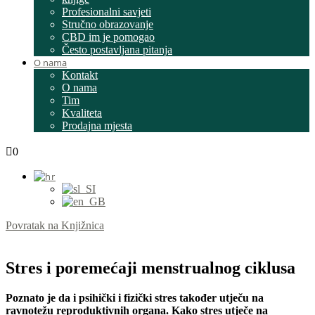
Profesionalni savjeti
Stručno obrazovanje
CBD im je pomogao
Često postavljana pitanja
O nama
Kontakt
O nama
Tim
Kvaliteta
Prodajna mjesta
0
Povratak na Knjižnica
Stres i poremećaji menstrualnog ciklusa
Poznato je da i psihički i fizički stres također utječu na
ravnotežu reproduktivnih organa. Kako stres utječe na