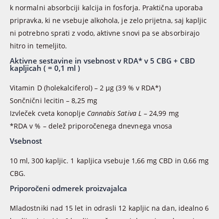
k normalni absorbciji kalcija in fosforja. Praktična uporaba
pripravka, ki ne vsebuje alkohola, je zelo prijetna, saj kapljic
ni potrebno sprati z vodo, aktivne snovi pa se absorbirajo
hitro in temeljito.
Aktivne sestavine in vsebnost v RDA* v 5 CBG + CBD
kapljicah ( = 0,1 ml )
Vitamin D (holekalciferol) – 2 μg (39 % v RDA*)
Sončnični lecitin – 8,25 mg
Izvleček cveta konoplje
Cannabis Sativa L
– 24,99 mg
*RDA v % – delež priporočenega dnevnega vnosa
Vsebnost
10 ml, 300 kapljic. 1 kapljica vsebuje 1,66 mg CBD in 0,66 mg
CBG.
Priporočeni odmerek proizvajalca
Mladostniki nad 15 let in odrasli 12 kapljic na dan, idealno 6