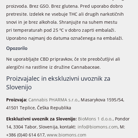
proizvoda. Brez GSO. Brez glutena. Pred uporabo dobro
pretresite. Izdelek ne vsebuje THC ali drugih narkotičnih
snovi in je brez alkohola. Shranjujte na suhem mestu
pri temperaturah pod 25 ºC v dobro zaprti embalaži.
Uporabno najmanj do datuma označenega na embalaži.
Opozorilo
Ne uporabljajte CBD pripravkov, če ste preobčutljivi ali
alergični na rastline iz družine Cannabaceae.
Proizvajalec in ekskluzivni uvoznik za
Slovenijo
Proizvaja:
Cannabis PHARMA s.r.o.
, Masarykova 1595/54,
41501 Teplice, Češka Republika
Ekskluzivni uvoznik za Slovenijo:
BioMons 1 d.o.o.
, Pondor
14, 3304 Tabor, Slovenija, kontakt:
info@biomons.com
, M:
+386 (0)40 614 617,
www.biomons.com