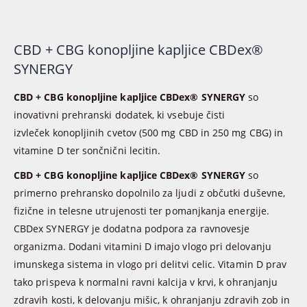
CBD + CBG konopljine kapljice CBDex®
SYNERGY
CBD + CBG konopljine kapljice CBDex® SYNERGY
so
inovativni prehranski dodatek, ki vsebuje čisti
izvleček konopljinih cvetov (500 mg CBD in 250 mg CBG) in
vitamine D ter sončnični lecitin.
CBD + CBG konopljine kapljice CBDex® SYNERGY
so
primerno prehransko dopolnilo za ljudi z občutki duševne,
fizične in telesne utrujenosti ter pomanjkanja energije.
CBDex SYNERGY je dodatna podpora za ravnovesje
organizma. Dodani vitamini D imajo vlogo pri delovanju
imunskega sistema in vlogo pri delitvi celic. Vitamin D prav
tako prispeva k normalni ravni kalcija v krvi, k ohranjanju
zdravih kosti, k delovanju mišic, k ohranjanju zdravih zob in