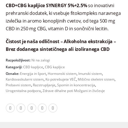
CBD+CBG kapljice SYNERGY 5%+2.5%
so inovativni
prehranski dodatek, ki vsebuje fitokompleks naravnega
izvlečka in aromo konopljinih cvetov, od tega 500 mg
CBD in 250 mg CBG, vitamin D in sončnični lecitin.
Čistost je naša odličnost – Alkoholna ekstrakcija –
Brez dodanega sintetičnega ali izoliranega CBD
Razpoložljivost:
Ni na zalogi
Kategoriji:
CBD kapljice
,
CBG kapljice
Oznake:
Energija in šport
,
Hormonski sistem
,
Imunski sistem
,
Kardiovaskularni sistem
,
Ko potrebujete VEČ
,
Mišično skeletni sistem
,
Prebavni sistem
,
Razstrupljanje
,
Spomin in koncentracija
,
Urogenitalna podpora
,
Zdrave dihalne poti Možgani in živčevje