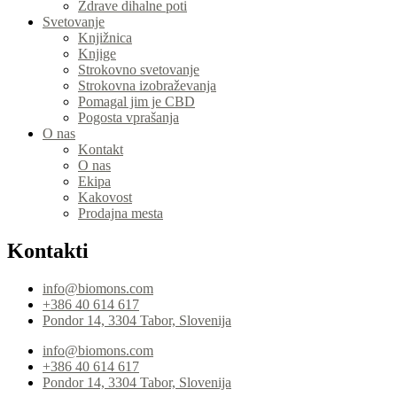
Zdrave dihalne poti
Svetovanje
Knjižnica
Knjige
Strokovno svetovanje
Strokovna izobraževanja
Pomagal jim je CBD
Pogosta vprašanja
O nas
Kontakt
O nas
Ekipa
Kakovost
Prodajna mesta
Kontakti
info@biomons.com
+386 40 614 617
Pondor 14, 3304 Tabor, Slovenija
info@biomons.com
+386 40 614 617
Pondor 14, 3304 Tabor, Slovenija