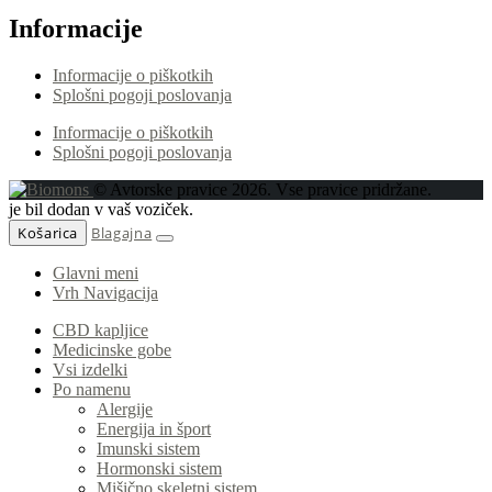
Informacije
Informacije o piškotkih
Splošni pogoji poslovanja
Informacije o piškotkih
Splošni pogoji poslovanja
© Avtorske pravice 2026. Vse pravice pridržane.
je bil dodan v vaš voziček.
Košarica
Blagajna
Glavni meni
Vrh Navigacija
CBD kapljice
Medicinske gobe
Vsi izdelki
Po namenu
Alergije
Energija in šport
Imunski sistem
Hormonski sistem
Mišično skeletni sistem