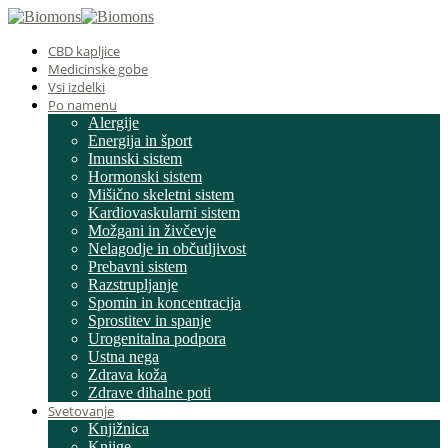
CBD kapljice
Medicinske gobe
Vsi izdelki
Po namenu
Alergije
Energija in šport
Imunski sistem
Hormonski sistem
Mišično skeletni sistem
Kardiovaskularni sistem
Možgani in živčevje
Nelagodje in občutljivost
Prebavni sistem
Razstrupljanje
Spomin in koncentracija
Sprostitev in spanje
Urogenitalna podpora
Ustna nega
Zdrava koža
Zdrave dihalne poti
Svetovanje
Knjižnica
Knjige