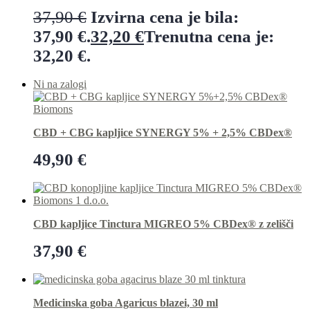
37,90
€
Izvirna cena je bila:
37,90 €.
32,20
€
Trenutna cena je:
32,20 €.
Dodaj v košarico
Ni na zalogi
CBD + CBG kapljice SYNERGY 5% + 2,5% CBDex®
49,90
€
Preberi več
CBD kapljice Tinctura MIGREO 5% CBDex® z zelišči
37,90
€
Dodaj v košarico
Medicinska goba Agaricus blazei, 30 ml