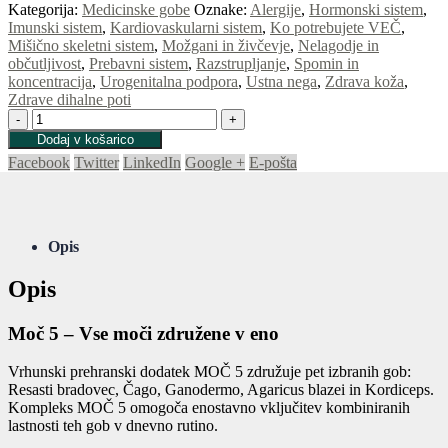
Kategorija:
Medicinske gobe
Oznake:
Alergije
,
Hormonski sistem
,
Imunski sistem
,
Kardiovaskularni sistem
,
Ko potrebujete VEČ
,
Mišično skeletni sistem
,
Možgani in živčevje
,
Nelagodje in
občutljivost
,
Prebavni sistem
,
Razstrupljanje
,
Spomin in
koncentracija
,
Urogenitalna podpora
,
Ustna nega
,
Zdrava koža
,
Zdrave dihalne poti
-
+
Dodaj v košarico
Facebook
Twitter
LinkedIn
Google +
E-pošta
Opis
Opis
Moč 5 – Vse moči združene v eno
Vrhunski prehranski dodatek MOČ 5 združuje pet izbranih gob:
Resasti bradovec, Čago, Ganodermo, Agaricus blazei in Kordiceps.
Kompleks MOČ 5 omogoča enostavno vključitev kombiniranih
lastnosti teh gob v dnevno rutino.