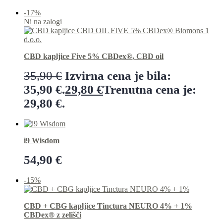
Dodaj v košarico
-17%
Ni na zalogi
CBD kapljice Five 5% CBDex®, CBD oil
35,90
€
Izvirna cena je bila:
35,90 €.
29,80
€
Trenutna cena je:
29,80 €.
Preberi več
i9 Wisdom
54,90
€
Dodaj v košarico
-15%
CBD + CBG kapljice Tinctura NEURO 4% + 1%
CBDex® z zelišči