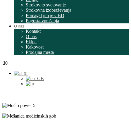
Strokovno svetovanje
Strokovna izobraževanja
Pomagal jim je CBD
Pogosta vprašanja
O nas
Kontakt
O nas
Ekipa
Kakovost
Prodajna mesta
0