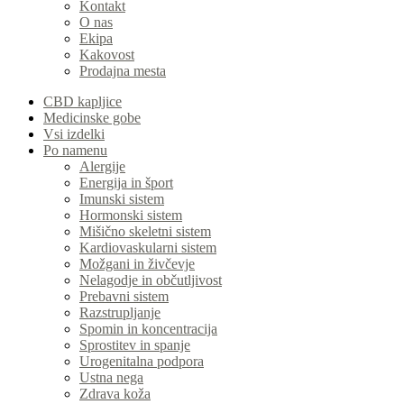
Kontakt
O nas
Ekipa
Kakovost
Prodajna mesta
CBD kapljice
Medicinske gobe
Vsi izdelki
Po namenu
Alergije
Energija in šport
Imunski sistem
Hormonski sistem
Mišično skeletni sistem
Kardiovaskularni sistem
Možgani in živčevje
Nelagodje in občutljivost
Prebavni sistem
Razstrupljanje
Spomin in koncentracija
Sprostitev in spanje
Urogenitalna podpora
Ustna nega
Zdrava koža