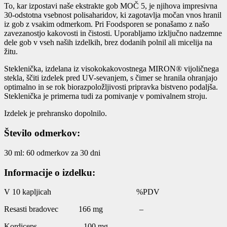
To, kar izpostavi naše ekstrakte gob MOČ 5, je njihova impresivna
30-odstotna vsebnost polisaharidov, ki zagotavlja močan vnos hranil
iz gob z vsakim odmerkom. Pri Foodsporen se ponašamo z našo
zavezanostjo kakovosti in čistosti. Uporabljamo izključno nadzemne
dele gob v vseh naših izdelkih, brez dodanih polnil ali micelija na
žitu.
Steklenička, izdelana iz visokokakovostnega MIRON® vijoličnega
stekla, ščiti izdelek pred UV-sevanjem, s čimer se hranila ohranjajo
optimalno in se rok biorazpoložljivosti pripravka bistveno podaljša.
Steklenička je primerna tudi za pomivanje v pomivalnem stroju.
Izdelek je prehransko dopolnilo.
Število odmerkov:
30 ml: 60 odmerkov za 30 dni
Informacije o izdelku:
V 10 kapljicah %PDV
Resasti bradovec 166 mg –
Kordiceps 100 mg –