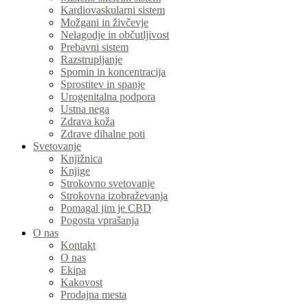
Kardiovaskularni sistem
Možgani in živčevje
Nelagodje in občutljivost
Prebavni sistem
Razstrupljanje
Spomin in koncentracija
Sprostitev in spanje
Urogenitalna podpora
Ustna nega
Zdrava koža
Zdrave dihalne poti
Svetovanje
Knjižnica
Knjige
Strokovno svetovanje
Strokovna izobraževanja
Pomagal jim je CBD
Pogosta vprašanja
O nas
Kontakt
O nas
Ekipa
Kakovost
Prodajna mesta