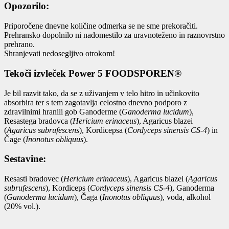
Opozorilo:
Priporočene dnevne količine odmerka se ne sme prekoračiti.
Prehransko dopolnilo ni nadomestilo za uravnoteženo in raznovrstno
prehrano.
Shranjevati nedosegljivo otrokom!
Tekoči izvleček Power 5 FOODSPOREN®
Je bil razvit tako, da se z uživanjem v telo hitro in učinkovito
absorbira ter s tem zagotavlja celostno dnevno podporo z
zdravilnimi hranili gob Ganoderme (
Ganoderma lucidum
),
Resastega bradovca (
Hericium erinaceus
), Agaricus blazei
(
Agaricus subrufescens
), Kordicepsa (
Cordyceps sinensis CS-4
) in
Čage (
Inonotus obliquus
).
Sestavine:
Resasti bradovec (
Hericium erinaceus
), Agaricus blazei (
Agaricus
subrufescens
), Kordiceps (
Cordyceps sinensis CS-4
), Ganoderma
(
Ganoderma lucidum
), Čaga (
Inonotus obliquus
), voda, alkohol
(20% vol.).