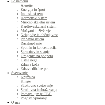
Po namenu
Alergije
Energija in šport
Imunski sistem
Hormonski sistem
Mišično skeletni sistem
Kardiovaskularni sistem
Možgani in živčevje
Nelagodje in občutljivost
Prebavni sistem
Razstrupljanje
Spomin in koncentracija
Sprostitev in spanje
Urogenitalna podpora
Ustna nega
Zdrava koža
Zdrave dihalne poti
Svetovanje
Knjižnica
Knjige
Strokovno svetovanje
Strokovna izobraževanja
Pomagal jim je CBD
Pogosta vprašanja
O nas