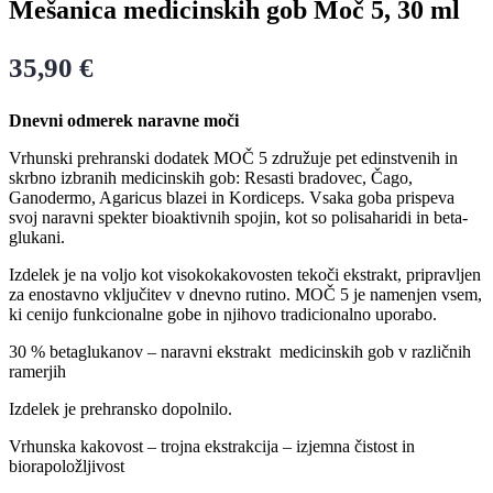
Mešanica medicinskih gob Moč 5, 30 ml
35,90
€
Dnevni odmerek naravne moči
Vrhunski prehranski dodatek MOČ 5 združuje pet edinstvenih in
skrbno izbranih medicinskih gob: Resasti bradovec, Čago,
Ganodermo, Agaricus blazei in Kordiceps. Vsaka goba prispeva
svoj naravni spekter bioaktivnih spojin, kot so polisaharidi in beta-
glukani.
Izdelek je na voljo kot visokokakovosten tekoči ekstrakt, pripravljen
za enostavno vključitev v dnevno rutino. MOČ 5 je namenjen vsem,
ki cenijo funkcionalne gobe in njihovo tradicionalno uporabo.
30 % betaglukanov – naravni ekstrakt medicinskih gob v različnih
ramerjih
Izdelek je prehransko dopolnilo.
Vrhunska kakovost –
trojna ekstrakcija – izjemna
čistost in
biorapoložljivost