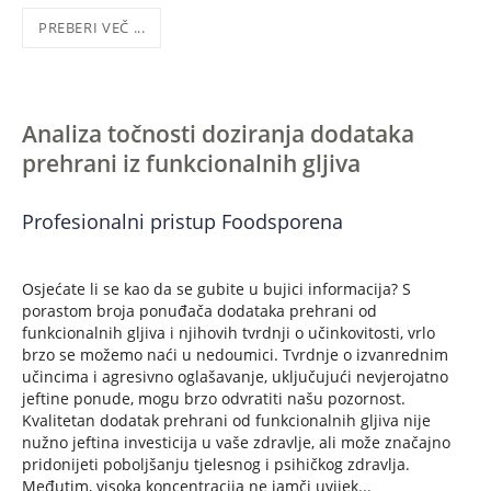
PREBERI VEČ ...
Analiza točnosti doziranja dodataka
prehrani iz funkcionalnih gljiva
Profesionalni pristup Foodsporena
Osjećate li se kao da se gubite u bujici informacija? S
porastom broja ponuđača dodataka prehrani od
funkcionalnih gljiva i njihovih tvrdnji o učinkovitosti, vrlo
brzo se možemo naći u nedoumici. Tvrdnje o izvanrednim
učincima i agresivno oglašavanje, uključujući nevjerojatno
jeftine ponude, mogu brzo odvratiti našu pozornost.
Kvalitetan dodatak prehrani od funkcionalnih gljiva nije
nužno jeftina investicija u vaše zdravlje, ali može značajno
pridonijeti poboljšanju tjelesnog i psihičkog zdravlja.
Međutim, visoka koncentracija ne jamči uvijek...