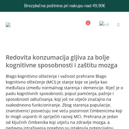
Brezplačna poštnina pri nakupu nad 49,90€
0
Redovita konzumacija gljiva za bolje
kognitivne sposobnosti i zaštitu mozga
Blago kognitivno oštećenje i važnost prehrane Blago
kognitivno oštećenje (MCI) je stanje koje se javlja kao
međufaza između normalnog starenja i demencije. Riječ je o
padu kognitivnih sposobnosti, poput pamćenja, pažnje i
sposobnosti odlučivanja, koji još ne utječe značajno na
svakodnevno funkcioniranje. Zbog starenja populacije,
znanstvenici posvećuju sve veću pozornost čimbenicima koji
bi mogli usporiti ili spriječiti razvoj MCI. Prehrana je jedan
od ključnih čimbenika koji utječu na zdravlje mozga, a
nedavna istraživanja posebno su istaknula potencijalnu