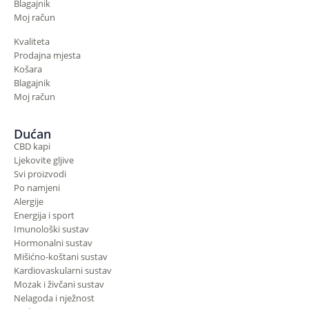
Blagajnik
Moj račun
Kvaliteta
Prodajna mjesta
Košara
Blagajnik
Moj račun
Dućan
CBD kapi
Ljekovite gljive
Svi proizvodi
Po namjeni
Alergije
Energija i sport
Imunološki sustav
Hormonalni sustav
Mišićno-koštani sustav
Kardiovaskularni sustav
Mozak i živčani sustav
Nelagoda i nježnost