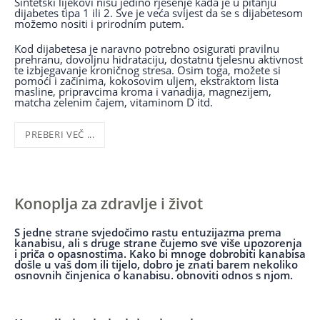
Sintetski lijekovi nisu jedino rješenje kada je u pitanju
dijabetes tipa 1 ili 2. Sve je veća svijest da se s dijabetesom
možemo nositi i prirodnim putem.
Kod dijabetesa je naravno potrebno osigurati pravilnu
prehranu, dovoljnu hidrataciju, dostatnu tjelesnu aktivnost
te izbjegavanje kroničnog stresa. Osim toga, možete si
pomoći i začinima, kokosovim uljem, ekstraktom lista
masline, pripravcima kroma i vanadija, magnezijem,
matcha zelenim čajem, vitaminom D itd.
PREBERI VEČ ...
Konoplja za zdravlje i život
S jedne strane svjedočimo rastu entuzijazma prema
kanabisu, ali s druge strane čujemo sve više upozorenja
i priča o opasnostima. Kako bi mnoge dobrobiti kanabisa
došle u vaš dom ili tijelo, dobro je znati barem nekoliko
osnovnih činjenica o kanabisu. obnoviti odnos s njom.