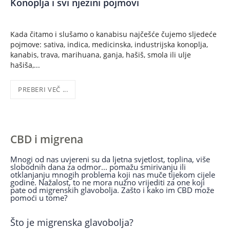
Konoplja i svi njezini pojmovi
Kada čitamo i slušamo o kanabisu najčešće čujemo sljedeće
pojmove: sativa, indica, medicinska, industrijska konoplja,
kanabis, trava, marihuana, ganja, hašiš, smola ili ulje
hašiša,...
PREBERI VEČ ...
CBD i migrena
Mnogi od nas uvjereni su da ljetna svjetlost, toplina, više
slobodnih dana za odmor... pomažu smirivanju ili
otklanjanju mnogih problema koji nas muče tijekom cijele
godine. Nažalost, to ne mora nužno vrijediti za one koji
pate od migrenskih glavobolja. Zašto i kako im CBD može
pomoći u tome?
Što je migrenska glavobolja?