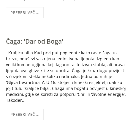
PREBERI VEČ ...
Čaga: 'Dar od Boga'
Kraljica bilja Kad prvi put pogledate kako raste čaga uz
brezu, oduševi vas njena jedinstvena ljepota. Izgleda kao
veliki komad ugljena koji lagano raste izvan stabla, ali prava
ljepota ove gljive krije se unutra. Čaga je kroz dugu povijest
s čovjekom stekla nekoliko nadimaka. Jedna od njih je i
'Gljiva besmrtnosti'. U 16. stoljeću kineski iscjelitelji dali su
joj titulu 'kraljice bilja'. Chaga ima bogatu povijest u kineskoj
medicini, gdje se koristi za potporu 'Chi' ili 'životne energije'.
Također...
PREBERI VEČ ...