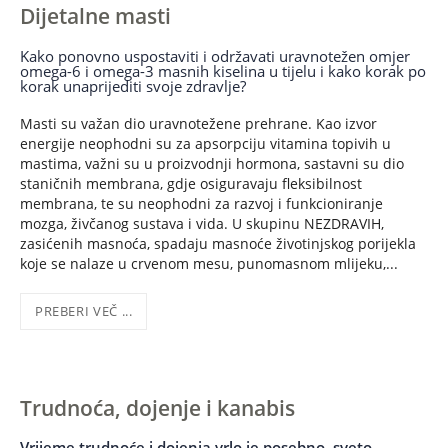
Dijetalne masti
Kako ponovno uspostaviti i održavati uravnotežen omjer
omega-6 i omega-3 masnih kiselina u tijelu i kako korak po
korak unaprijediti svoje zdravlje?
Masti su važan dio uravnotežene prehrane. Kao izvor
energije neophodni su za apsorpciju vitamina topivih u
mastima, važni su u proizvodnji hormona, sastavni su dio
staničnih membrana, gdje osiguravaju fleksibilnost
membrana, te su neophodni za razvoj i funkcioniranje
mozga, živčanog sustava i vida. U skupinu NEZDRAVIH,
zasićenih masnoća, spadaju masnoće životinjskog porijekla
koje se nalaze u crvenom mesu, punomasnom mlijeku,...
PREBERI VEČ ...
Trudnoća, dojenje i kanabis
Vrijeme trudnoće i dojenja vrlo je posebno, sveto