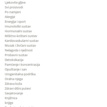
Ljekovite gljive
Svi proizvodi
Po namjeni
Alergije
Energija i sport
Imunološki sustav
Hormonalni sustav
Mišićno-koštani sustav
Kardiovaskularni sustav
Mozak i živčani sustav
Nelagoda i nježnost
Probavni sustav
Detoksikacija
Pamćenje i koncentracija
Opuštanje i san
Urogenitalna podrška
Oralna njega
Zdrava koža
Zdravi dišni putevi
Savjetovanje
Knjižnica
knjige