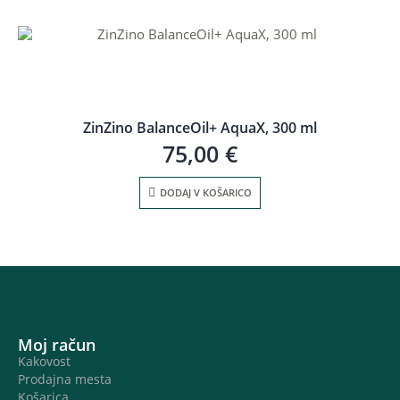
ZinZino BalanceOil+ AquaX, 300 ml
75,00
€
DODAJ V KOŠARICO
Moj račun
Kakovost
Prodajna mesta
Košarica