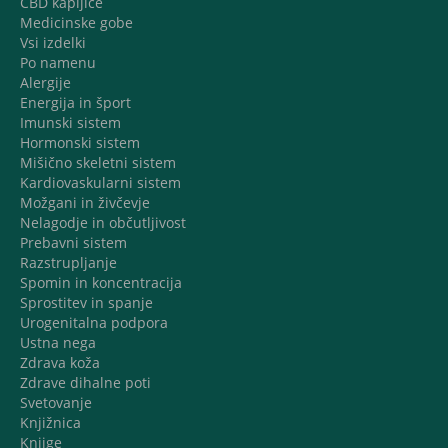
CBD kapljice
Medicinske gobe
Vsi izdelki
Po namenu
Alergije
Energija in šport
Imunski sistem
Hormonski sistem
Mišično skeletni sistem
Kardiovaskularni sistem
Možgani in živčevje
Nelagodje in občutljivost
Prebavni sistem
Razstrupljanje
Spomin in koncentracija
Sprostitev in spanje
Urogenitalna podpora
Ustna nega
Zdrava koža
Zdrave dihalne poti
Svetovanje
Knjižnica
Knjige