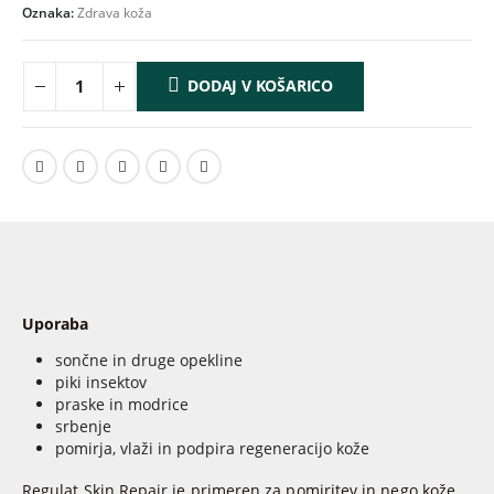
Oznaka:
Zdrava koža
DODAJ V KOŠARICO
Uporaba
sončne in druge opekline
piki insektov
praske in modrice
srbenje
pomirja, vlaži in podpira regeneracijo kože
Regulat Skin Repair je primeren za pomiritev in nego kože,